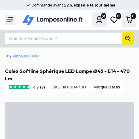
Commandé avant 22 h,
expédié
le
jour
même
0
0
Compte
Ma liste de s
Pani
Menu
Que recherchez-vous ?
rech
Ampoule Calex
Calex Softline Sphérique LED Lampe Ø45 - E14 - 470
Lm
4.7 (7)
SKU
:
1101004700
Marque
:
Calex
4.7 étoiles de notation