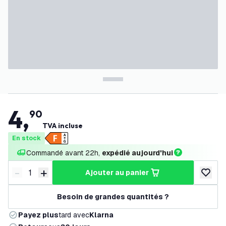
4
,
90
TVA incluse
En stock
Commandé avant 22h, 
expédié aujourd'hui
-
+
ajouter au panier
Diminuer la quantité
Augmenter la quantité
ajouter 
Besoin de grandes quantités ?
Payez plus
tard avec
Klarna