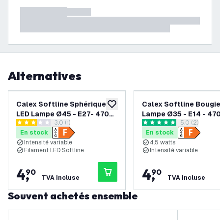
Alternatives
Calex Softline Sphérique
Calex Softline Bougi
ajouter à la liste de souhaits
LED Lampe Ø45 - E27- 470
Lampe Ø35 - E14 - 47
ouvrir le tiroir des avis
3.0 (1)
ouvrir le tiroi
5.0 (2)
Lm
3 étoiles de notation
5 étoiles de notation
En stock
En stock
Intensité variable
4.5 watts
Filament LED Softline
Intensité variable
4
,
4
,
90
90
TVA incluse
TVA incluse
Souvent achetés ensemble