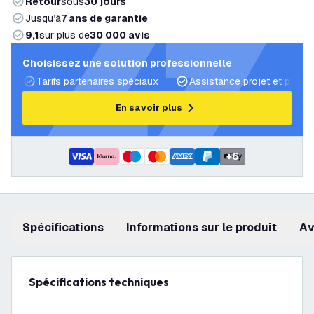
Retour
sous
30 jours
Jusqu’à
7 ans de garantie
9,1
sur plus de
30 000 avis
Choisissez une solution professionnelle
Tarifs partenaires spéciaux
Assistance projet et plans 
En savoir plus
+
6
Spécifications
Informations sur le produit
a
Spécifications techniques