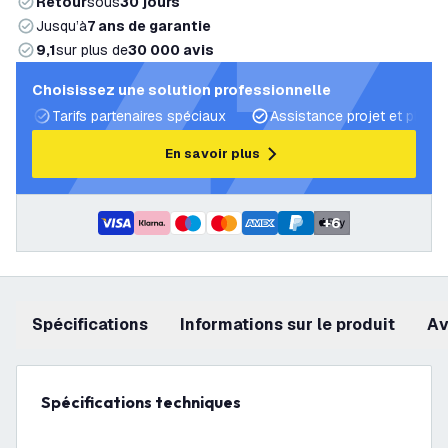
Retour
sous
30 jours
Jusqu’à
7 ans de garantie
9,1
sur plus de
30 000 avis
Choisissez une solution professionnelle
Tarifs partenaires spéciaux
Assistance projet et plans 
En savoir plus
+
6
Spécifications
Informations sur le produit
a
Spécifications techniques