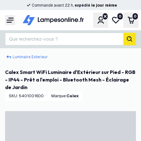
Commandé avant 22 h,
expédié
le
jour
même
0
0
Compte
Ma liste de s
Pani
Menu
Que recherchez-vous ?
rech
Luminaire Exterieur
Calex Smart WiFi Luminaire d'Extérieur sur Pied - RGB
- IP44 - Prêt a l'emploi - Bluetooth Mesh - Éclairage
de Jardin
SKU
:
5401001600
Marque
:
Calex