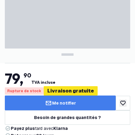
79
,
90
TVA incluse
Livraison gratuite
Rupture de stock
Me notifier
ajouter 
Besoin de grandes quantités ?
Payez plus
tard avec
Klarna