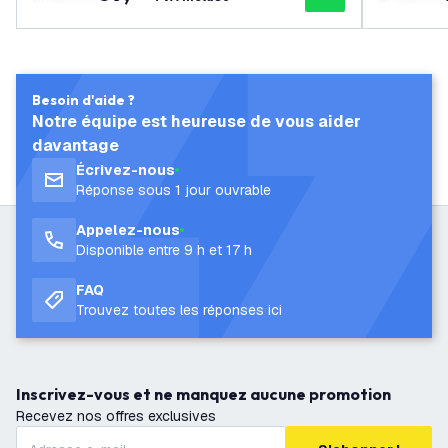
5W / 28W) - 150 lm/W - Ledvion Dri
ver - Garantie de 5 ans
Besoin d'aide ?
Notre équipe est heureuse de vous aider
davantage
Écrivez-nous
Réponse sous 1 jour ouvrable
Appelez-nous
Disponible entre 9 h et 17 h
FAQ
Trouvez toutes les réponses ici
Inscrivez-vous et ne manquez aucune promotion
Recevez nos offres exclusives