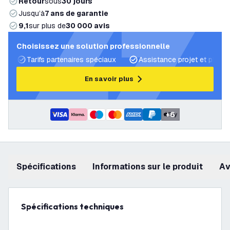
Retour
sous
30 jours
Jusqu’à
7 ans de garantie
9,1
sur plus de
30 000 avis
Choisissez une solution professionnelle
Tarifs partenaires spéciaux
Assistance projet et plans 
En savoir plus
+
6
Spécifications
Informations sur le produit
a
Spécifications techniques