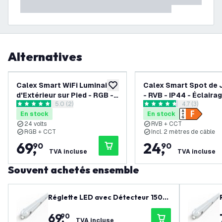
Alternatives
Calex Smart WiFi Luminaire
Calex Smart Spot de 
ajouter à la liste de souhaits
d'Extérieur sur Pied - RGB -
- RVB - IP44 - Éclaira
ouvrir le tiroir des avis
5.0 (2)
ouvrir le tiroi
4.7 (3)
IP44 - Prêt a l'emploi -
jardin intelligent
5 étoiles de notation
4.7 étoiles de notation
En stock
En stock
Bluetooth Mesh
24 volts
RVB + CCT
RGB + CCT
Incl. 2 mètres de câble
69
,
24
,
90
90
TVA incluse
TVA incluse
Souvent achetés ensemble
Réglette LED avec Détecteur 150c
m - 3CCT (4000K / 5000K / 6500K)
69
,
90
- IP66 - Powerswitch (50W / 42W / 3
TVA incluse