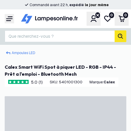
Commandé avant 22 h,
expédié
le
jour
même
0
0
Compte
Ma liste de s
Pani
Menu
Que recherchez-vous ?
rech
Ampoules LED
Calex Smart WiFi Spot à piquer LED - RGB - IP44 -
Prêt a l'emploi - Bluetooth Mesh
5.0 (1)
SKU
:
5401001300
Marque
:
Calex
5 étoiles de notation