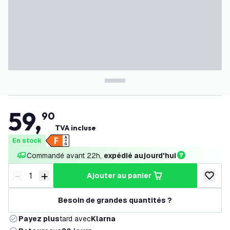
59
,
90
TVA incluse
En stock
Commandé avant 22h, 
expédié aujourd'hui
-
+
ajouter au panier
Diminuer la quantité
Augmenter la quantité
ajouter 
Besoin de grandes quantités ?
Payez plus
tard avec
Klarna