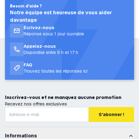
Besoin d'aide ?
Notre équipe est heureuse de vous aider
davantage
Écrivez-nous
Réponse sous 1 jour ouvrable
Appelez-nous
Disponible entre 9 h et 17 h
FAQ
Trouvez toutes les réponses ici
Inscrivez-vous et ne manquez aucune promotion
Recevez nos offres exclusives
S'abonner !
Informations