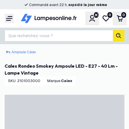
Commandé avant 22 h,
expédié
le
jour
même
0
0
Compte
Ma liste de s
Pani
Menu
Que recherchez-vous ?
rech
Ampoule Calex
Calex Rondeo Smokey Ampoule LED - E27 - 40 Lm -
Lampe Vintage
SKU
:
2101003000
Marque
:
Calex