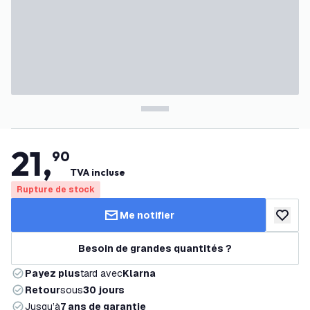
21
,
90
TVA incluse
Rupture de stock
Me notifier
ajouter 
Besoin de grandes quantités ?
Payez plus
tard avec
Klarna
Retour
sous
30 jours
Jusqu’à
7 ans de garantie