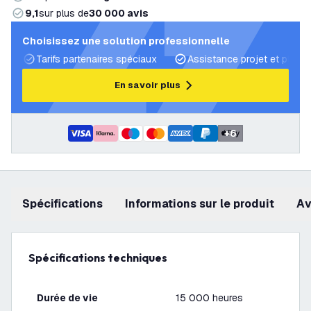
9,1
sur plus de
30 000 avis
Choisissez une solution professionnelle
Tarifs partenaires spéciaux
Assistance projet et plans 
En savoir plus
+
6
Spécifications
Informations sur le produit
a
Spécifications techniques
Durée de vie
15 000 heures