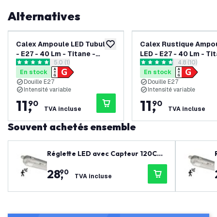
Alternatives
Calex Ampoule LED Tubular
Calex Rustique Ampo
ajouter à la liste de souhaits
- E27 - 40 Lm - Titane -
LED - E27 - 40 Lm - Ti
ouvrir le tiroir des avis
5.0 (1)
ouvrir le tiroi
4.8 (10)
Lampe Vintage
Lampe Vintage
5 étoiles de notation
4.8 étoiles de notation
En stock
En stock
Douille E27
Douille E27
Intensité variable
Intensité variable
11
,
11
,
90
90
TVA incluse
TVA incluse
Souvent achetés ensemble
Réglette LED avec Capteur 120CM
-12W - 6500K - IP65 - avec tube flu
28
,
90
orescent LED
TVA incluse