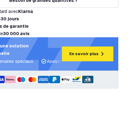
Besoin de grandes quantités ?
tard avec
Klarna
s
30 jours
s de garantie
de
30 000 avis
une solution
elle
En savoir plus
tenaires spéciaux
Assistance projet et plans d’éclairage
C
+
4