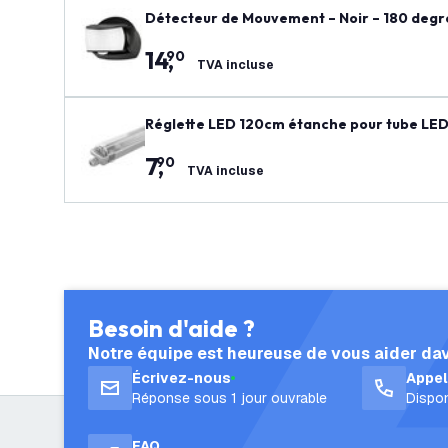
Détecteur de Mouvement – Noir – 180 degrés
14
,
90
TVA incluse
Réglette LED 120cm étanche pour tube LED 
7
,
90
TVA incluse
Besoin d'aide ?
Notre équipe est heureuse de vous aider da
Écrivez-nous
Appe
Réponse sous 1 jour ouvrable
Dispon
FAQ