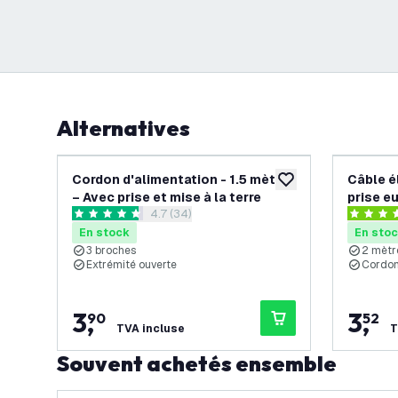
Alternatives
Cordon d'alimentation - 1.5 mètre
Câble é
ajouter à la liste de 
– Avec prise et mise à la terre
prise e
ouvrir le tiroir des avis
4.7 (34)
4.7 étoiles de notation
4.3 étoil
En stock
En sto
3 broches
2 mètr
Extrémité ouverte
Cordon
3
,
3
,
90
52
TVA incluse
T
Souvent achetés ensemble