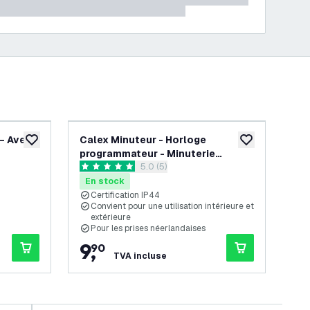
 – Avec
Calex Minuteur - Horloge
Cal
ajouter à la liste de souhaits
ajouter à la list
programmateur - Minuterie
Co
s avis
ouvrir le tiroir des avis
5.0 (5)
analogique - Prise minuterie
ele
5 étoiles de notation
5 ét
ta
En stock
En
Certification IP44
B
Convient pour une utilisation intérieure et
P
extérieure
C
Pour les prises néerlandaises
9
,
6
90
TVA incluse