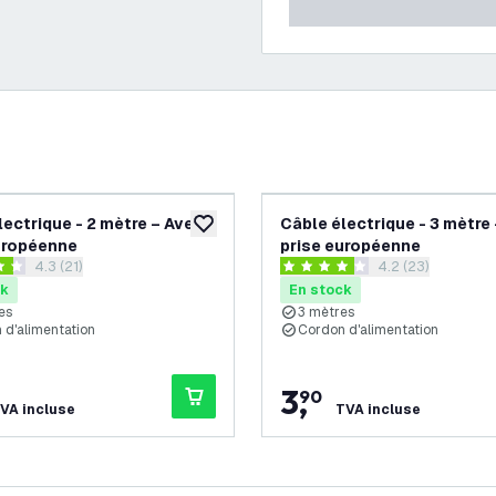
lectrique - 2 mètre – Avec
Câble électrique - 3 mètre
souhaits
ajouter à la liste de souhaits
uropéenne
prise européenne
ouvrir le tiroir des avis
4.3 (21)
ouvrir le tiroir de
4.2 (23)
es de notation
4.2 étoiles de notation
ck
En stock
es
3 mètres
 d'alimentation
Cordon d'alimentation
3
,
90
VA incluse
TVA incluse