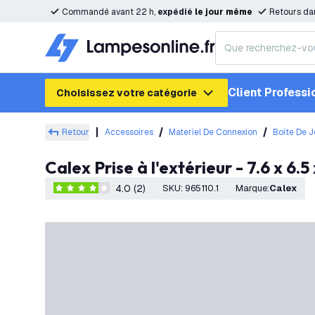
Commandé avant 22 h,
expédié
le
jour
même
Retours da
Client Professi
Choisissez votre catégorie
Retour
Accessoires
Materiel De Connexion
Boîte De J
Calex Prise à l'extérieur - 7.6 x 6.5
4.0 (2)
SKU
:
965110.1
Marque
:
Calex
4 étoiles de notation