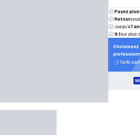
Payez plus
Retour
sou
Jusqu’à
7 an
9,1
sur plus 
Choisissez 
professionn
Tarifs par