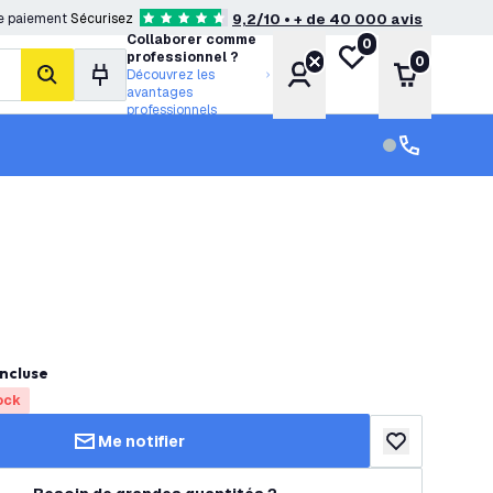
e paiement
Sécurisez
9,2/10 • + de 40 000 avis
4.6 étoiles de notation
Collaborer comme
0
Ma liste de souhait
professionnel ?
0
Compte
Panier
Découvrez les
rechercher
avantages
professionnels
Service clien
Service clien
ncluse
ock
Me notifier
ajouter à la lis