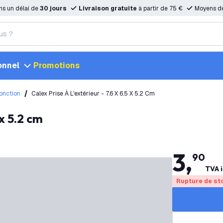
ns un délai de
30 jours
Livraison gratuite
à partir de 75 €
Moyens d
onnel
Promotions
onction
Calex Prise À L'extérieur - 7.6 X 6.5 X 5.2 Cm
 x 5.2 cm
3
,
90
TVA i
Rupture de st