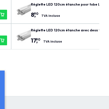
Réglette LED 120cm étanche pour tube LED - 
8
,
90
TVA incluse
Réglette LED 120cm étanche avec deux tubes
17
,
90
TVA incluse