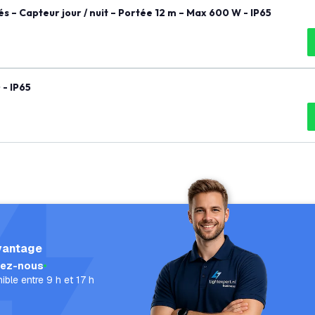
 – Capteur jour / nuit – Portée 12 m – Max 600 W - IP65
- IP65
vantage
lez-nous
ible entre 9 h et 17 h