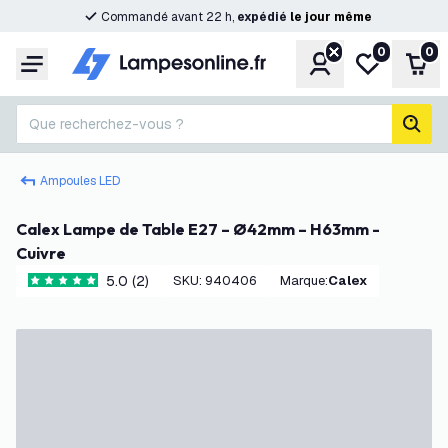
Commandé avant 22 h,
expédié
le
jour
même
0
0
Compte
Ma liste de s
Pani
Menu
Que recherchez-vous ?
rech
Ampoules LED
Calex Lampe de Table E27 – Ø42mm – H63mm -
Cuivre
5.0 (2)
SKU
:
940406
Marque
:
Calex
5 étoiles de notation