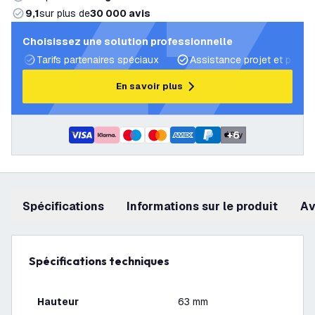
9,1
sur plus de
30 000 avis
Choisissez une solution professionnelle
Tarifs partenaires spéciaux
Assistance projet et plans 
En savoir plus
+
6
Spécifications
Informations sur le produit
a
Spécifications techniques
Hauteur
63 mm