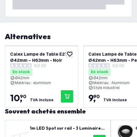
Alternatives
Calex Lampe de Table E27 –
Calex Lampe de Table
ajouter à la liste de souhaits
Ø42mm – H63mm - Noir
Ø42mm – H63mm - Pe
0.0 (0)
0.0 (0)
noir
0 étoiles de notation
0 étoiles de notation
En stock
En stock
Ø42mm
Ø42mm
Matériau : aluminium
Matériau : Aluminium
Style industriel
10
,
9
,
90
90
TVA incluse
TVA incluse
Souvent achetés ensemble
1m LED Spot sur rail - 3 Luminaires
- 3W - 2700K - Dimmable - Rail Mo