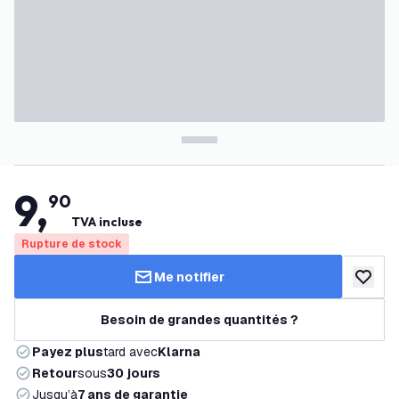
9
,
90
TVA incluse
Rupture de stock
Me notifier
ajouter 
Besoin de grandes quantités ?
Payez plus
tard avec
Klarna
Retour
sous
30 jours
Jusqu’à
7 ans de garantie