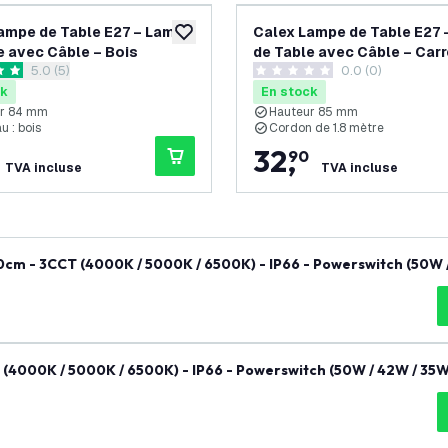
ampe de Table E27 – Lampe
Calex Lampe de Table E27
souhaits
ajouter à la liste de souhaits
e avec Câble – Bois
de Table avec Câble – Carr
ouvrir le tiroir des avis
5.0 (5)
0.0 (0)
Marbre Noir
 de notation
0 étoiles de notation
ck
En stock
ur 84 mm
Hauteur 85 mm
u : bois
Cordon de 1.8 mètre
32
,
90
TVA incluse
TVA incluse
0cm - 3CCT (4000K / 5000K / 6500K) - IP66 - Powerswitch (50W 
- Garantie de 5 ans
(4000K / 5000K / 6500K) - IP66 - Powerswitch (50W / 42W / 35W
 de 5 ans