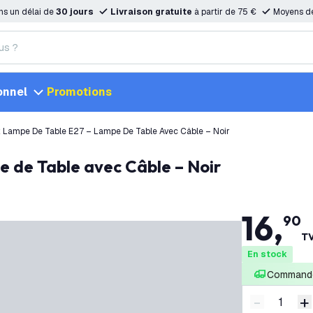
ns un délai de
30 jours
Livraison gratuite
à partir de 75 €
Moyens d
onnel
Promotions
 Lampe De Table E27 – Lampe De Table Avec Câble – Noir
e de Table avec Câble – Noir
16
,
90
TV
En stock
Commandé
-
+
Diminuer l
A