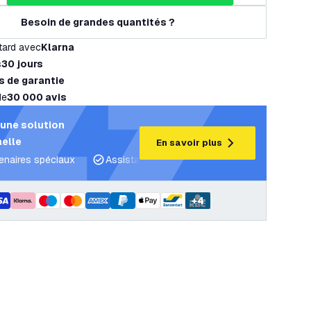
Besoin de grandes quantités ?
tard avec
Klarna
s
30 jours
s de garantie
de
30 000 avis
une solution
elle
En savoir plus
tenaires spéciaux
Assistance projet et plans d’éclairage
C
+
4