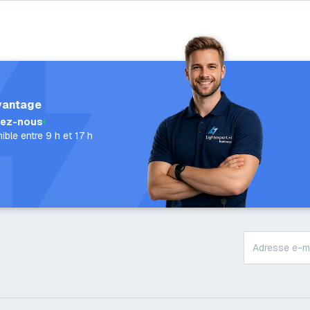
vantage
lez-nous
ible entre 9 h et 17 h