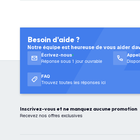
Besoin d'aide ?
Notre équipe est heureuse de vous aider da
Écrivez-nous
Appe
Réponse sous 1 jour ouvrable
Dispon
FAQ
Trouvez toutes les réponses ici
Inscrivez-vous et ne manquez aucune promotion
Recevez nos offres exclusives