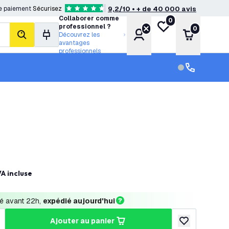
e paiement
Sécurisez
9,2/10 • + de 40 000 avis
4.6 étoiles de notation
Collaborer comme
0
Ma liste de souhait
professionnel ?
0
Compte
Panier
Découvrez les
rechercher
avantages
professionnels
Service clien
Service clien
A incluse
 avant 22h, 
expédié aujourd'hui
ajouter au panier
a quantité
ugmenter la quantité
ajouter à la lis