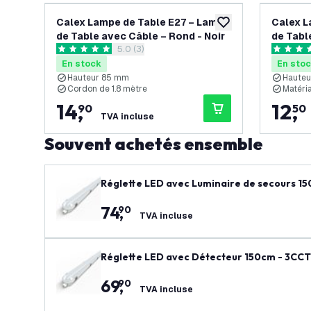
Calex Lampe de Table E27 – Lampe
Calex L
ajouter à la liste de 
de Table avec Câble – Rond - Noir
de Tabl
ouvrir le tiroir des avis
5.0 (3)
5 étoiles de notation
5 étoiles
En stock
En sto
Hauteur 85 mm
Haute
Cordon de 1.8 mètre
Matéria
14
,
12
,
90
50
TVA incluse
Souvent achetés ensemble
Réglette LED avec Luminaire de secours 15
W / 35W / 28W) - 150 lm/W - Ledvion Driver 
74
,
90
TVA incluse
Réglette LED avec Détecteur 150cm - 3CCT 
8W) - 150 lm/W - Ledvion Driver - Garantie
69
,
90
TVA incluse