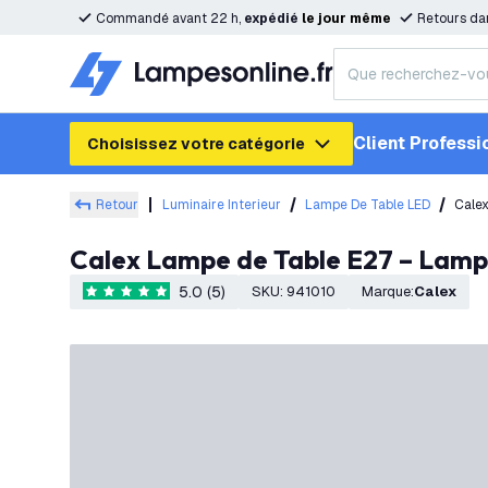
Commandé avant 22 h,
expédié
le
jour
même
Retours da
Client Professi
Choisissez votre catégorie
Retour
Luminaire Interieur
Lampe De Table LED
Calex
Calex Lampe de Table E27 – Lamp
5.0 (5)
SKU
:
941010
Marque
:
Calex
5 étoiles de notation