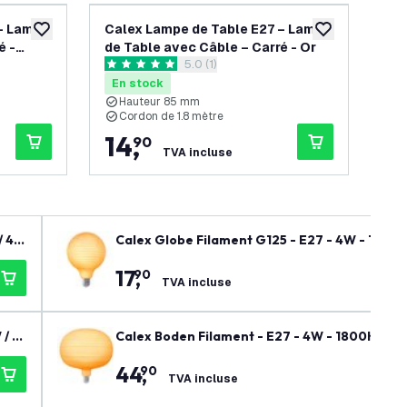
 – Lampe
Calex Lampe de Table E27 – Lampe
Ca
ajouter à la liste de souhaits
ajouter à la list
é -
de Table avec Câble – Carré - Or
de 
ouvrir le tiroir des avis
5.0 (1)
Bla
5 étoiles de notation
0 ét
En stock
En
Hauteur 85 mm
H
Cordon de 1.8 mètre
C
14
,
1
90
TVA incluse
/ 42
Calex Globe Filament G125 - E27 - 4W - 1800
17
,
90
TVA incluse
 / 2
Calex Boden Filament - E27 - 4W - 1800K - 2
44
,
90
TVA incluse