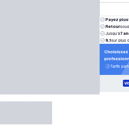
Payez plus
Retour
sou
Jusqu’à
7 an
9,1
sur plus 
Choisissez 
professionn
Tarifs par