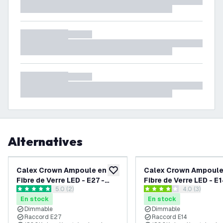
Alternatives
Calex Crown Ampoule en
Calex Crown Ampoule
ajouter à la liste de souhaits
Fibre de Verre LED - E27 -
Fibre de Verre LED - E1
ouvrir le tiroir des avis
5.0 (2)
ouvrir le tiroi
4.0 (3)
2.3W - Gold - Dimmable
2.3W - Gold - Dimmab
5 étoiles de notation
4 étoiles de notation
En stock
En stock
Dimmable
Dimmable
Raccord E27
Raccord E14