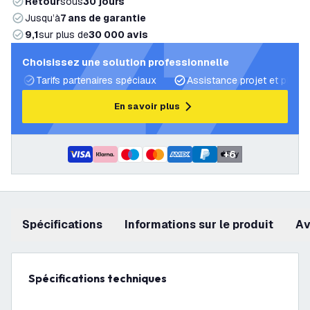
Retour
sous
30 jours
Jusqu’à
7 ans de garantie
9,1
sur plus de
30 000 avis
Choisissez une solution professionnelle
Tarifs partenaires spéciaux
Assistance projet et plans 
En savoir plus
+
6
Spécifications
Informations sur le produit
a
Spécifications techniques