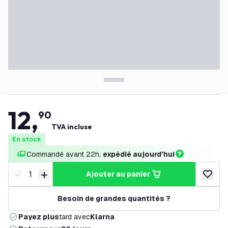
12
,
90
TVA incluse
En stock
Commandé avant 22h, 
expédié aujourd'hui
-
+
ajouter au panier
Diminuer la quantité
Augmenter la quantité
ajouter 
Besoin de grandes quantités ?
Payez plus
tard avec
Klarna