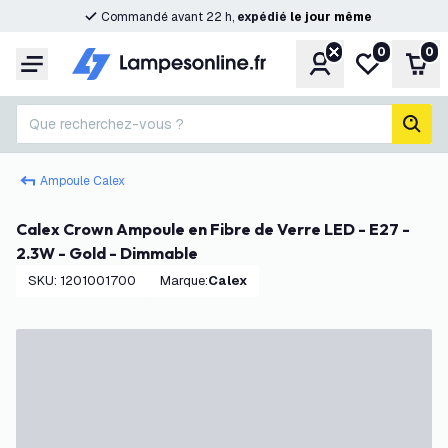
Commandé avant 22 h,
expédié
le
jour
même
0
0
Compte
Ma liste de s
Pani
Menu
Que recherchez-vous ?
rech
Ampoule Calex
Calex Crown Ampoule en Fibre de Verre LED - E27 -
2.3W - Gold - Dimmable
SKU
:
1201001700
Marque
:
Calex