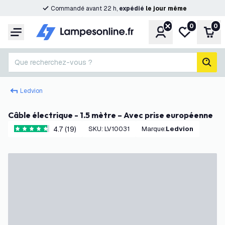
Commandé avant 22 h,
expédié
le
jour
même
0
0
Compte
Ma liste de s
Pani
Menu
Que recherchez-vous ?
rech
Ledvion
Câble électrique - 1.5 mètre – Avec prise européenne
4.7 (19)
SKU
:
LV10031
Marque
:
Ledvion
4.7 étoiles de notation