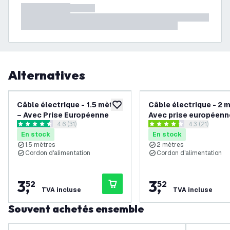
Alternatives
Câble électrique - 1.5 mètre
Câble électrique - 2 m
ajouter à la liste de souhaits
– Avec Prise Européenne
Avec prise européenn
ouvrir le tiroir des avis
4.6 (31)
ouvrir le tiroi
4.3 (21)
4.6 étoiles de notation
4.3 étoiles de notation
En stock
En stock
1.5 mètres
2 mètres
Cordon d'alimentation
Cordon d'alimentation
3
,
3
,
52
52
TVA incluse
TVA incluse
Souvent achetés ensemble