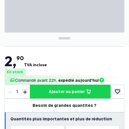
2
,
90
TVA incluse
En stock
Commandé avant 22h, 
expédié aujourd'hui
-
+
ajouter au panier
Diminuer la quantité
Augmenter la quantité
ajouter 
Besoin de grandes quantités ?
Quantités plus importantes et plus de réduction