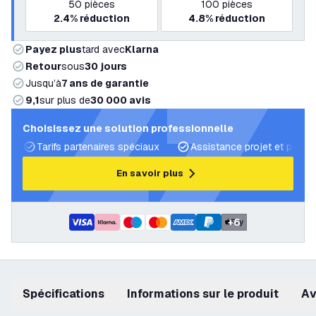
50
pièces
100
pièces
2.4%
réduction
4.8%
réduction
Payez plus
tard avec
Klarna
Retour
sous
30 jours
Jusqu’à
7 ans de garantie
9,1
sur plus de
30 000 avis
Choisissez une solution professionnelle
Tarifs partenaires spéciaux
Assistance projet et plans 
En savoir plus
+
6
Spécifications
Informations sur le produit
a