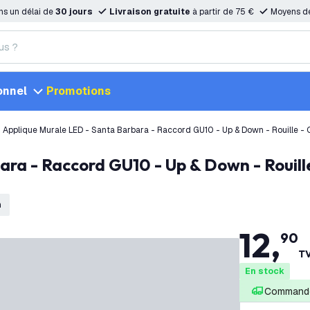
ns un délai de
30 jours
Livraison gratuite
à partir de 75 €
Moyens d
onnel
Promotions
Applique Murale LED - Santa Barbara - Raccord GU10 - Up & Down - Rouille - C
n
12
,
90
TV
En stock
Commandé