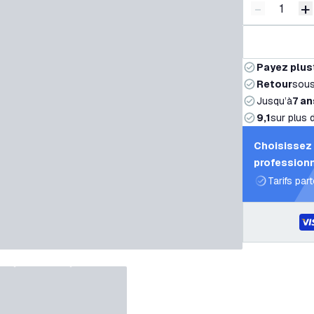
-
+
Diminuer l
A
Payez plus
Retour
sou
Jusqu’à
7 an
9,1
sur plus 
Choisissez 
professionn
Tarifs par