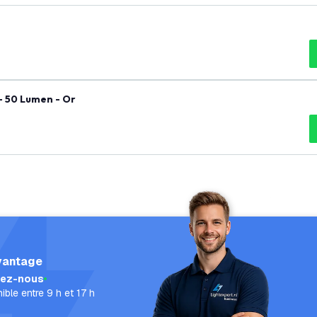
ent - 1W - 2100K - 50 Lumen - Or
vantage
lez-nous
ible entre 9 h et 17 h