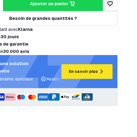
ajouter au panier
a quantité
ugmenter la quantité
ajouter à la lis
Besoin de grandes quantités ?
tard avec
Klarna
s
30 jours
s de garantie
de
30 000 avis
une solution
elle
En savoir plus
tenaires spéciaux
Assistance projet et plans d’éclairage
C
+
4