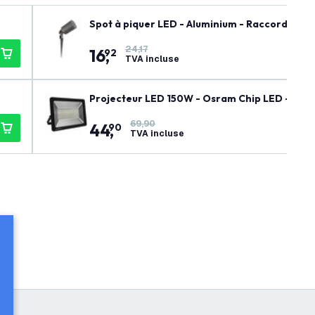
Spot à piquer LED - Aluminium - Raccord GU10 
24,17
16
,
92
TVA incluse
Projecteur LED 150W - Osram Chip LED - 18
69,90
44
,
90
TVA incluse