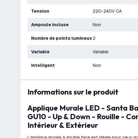
Tension
220-240V CA
Ampoule incluse
Non
Nombre de points lumineux
2
Variable
Variable
Intelligent
Non
Informations sur le produit
Applique Murale LED - Santa Barbara - Raccord
GU10 - Up & Down - Rouille - Co
Intérieur & Extérieur
L'applique murale à double face est idéale pour ceux qu