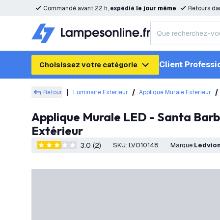
Commandé avant 22 h,
expédié
le
jour
même
Retours da
Client Professi
Choisissez votre catégorie
Retour
Luminaire Exterieur
Applique Murale Exterieur
Applique Murale LED - Santa Barbara - Raccord GU10 - Up & Down - Rouille - Convient pour Intérieur &
Extérieur
3.0 (2)
SKU
:
LVO10148
Marque
:
Ledvio
3 étoiles de notation