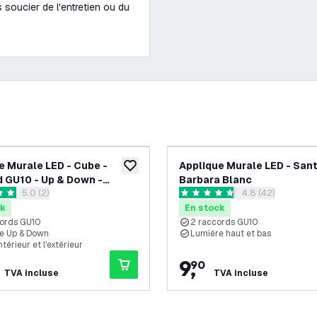
soucier de l'entretien ou du
e Murale LED - Cube -
Applique Murale LED - San
souhaits
ajouter à la liste de souhaits
 GU10 - Up & Down -
Barbara Blanc
ouvrir le tiroir des avis
5.0 (2)
ouvrir le tiroir de
4.8 (42)
 - Convient pour Intérieur &
 de notation
4.8 étoiles de notation
ur
ck
En stock
ords GU10
2 raccords GU10
e Up & Down
Lumière haut et bas
ntérieur et l'extérieur
9
,
90
TVA incluse
TVA incluse