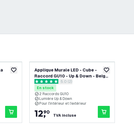
ta
Applique Murale LED - Cube -
Ap
ajouter à la liste de souhaits
ajouter à la list
Raccord GU10 - Up & Down - Beige
- R
s avis
ouvrir le tiroir des avis
5.0 (2)
- Convient pour Intérieur &
Con
5 étoiles de notation
4.7 
Extérieur
Ext
En stock
En
2 Raccords GU10
R
Lumière Up & Down
3
Pour l'intérieur et l'extérieur
P
12
,
9
90
TVA incluse