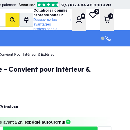
e paiement
Sécurisez
9,2/10 • + de 40 000 avis
4.6 étoiles de notation
Collaborer comme
0
Ma liste de souhait
professionnel ?
0
Compte
Panier
Découvrez les
rechercher
avantages
professionnels
Service clien
Service clien
onvient Pour Intérieur & Extérieur
A incluse
 avant 22h, 
expédié aujourd'hui