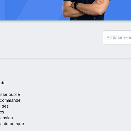
pte
sse oublié
e commande
e des
es
'envies
es du compte