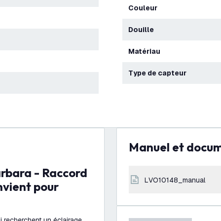
Couleur
Douille
Matériau
Type de capteur
Manuel et docu
LVO10148_manual
nvient pour
i recherchent un éclairage