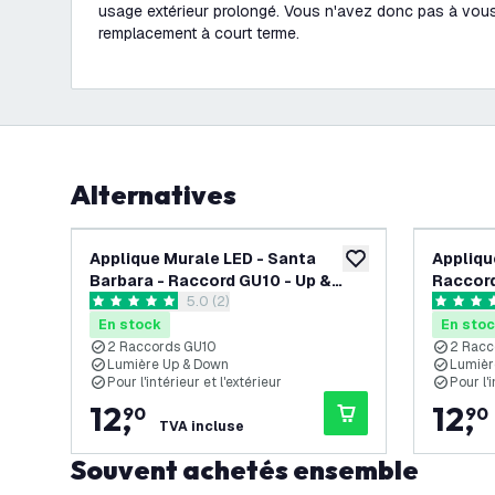
usage extérieur prolongé. Vous n'avez donc pas à vous 
remplacement à court terme.
Alternatives
Applique Murale LED - Santa
Appliqu
ajouter à la liste de 
Barbara - Raccord GU10 - Up &
Raccord
ouvrir le tiroir des avis
5.0 (2)
Down - Beige - Convient pour
Rouille
5 étoiles de notation
5 étoiles
Intérieur & Extérieur
Extérie
En stock
En sto
2 Raccords GU10
2 Racc
Lumière Up & Down
Lumièr
Pour l'intérieur et l'extérieur
Pour l'i
12
,
12
,
90
90
TVA incluse
Souvent achetés ensemble