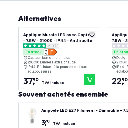
Alternatives
Applique Murale LED avec Capteur
Appliqu
ajouter à la liste de 
- 7.5W - 2100K - IP44 - Anthracite
7.5W - 
ouvrir le tiroir des avis
5.0 (1)
5 étoiles de notation
0 étoiles
En stock
En sto
Capteur jour et nuit inclus
Design
2100K: Lumière extra chaude
2100K 
IP44: Résistant à la poussière et aux
IP44 : 
éclaboussures
éclabo
37
,
22
,
90
90
TVA incluse
Souvent achetés ensemble
Ampoule LED E27 Filament - Dimmable - 7
3
,
90
TVA incluse