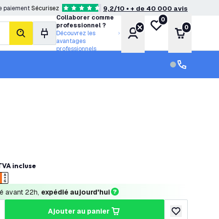
e paiement
Sécurisez
9,2/10 • + de 40 000 avis
4.6 étoiles de notation
Collaborer comme
0
Ma liste de souhait
professionnel ?
0
Compte
Panier
Découvrez les
rechercher
avantages
professionnels
Service clien
Service clien
TVA incluse
 avant 22h, 
expédié aujourd'hui
ajouter au panier
a quantité
ugmenter la quantité
ajouter à la lis