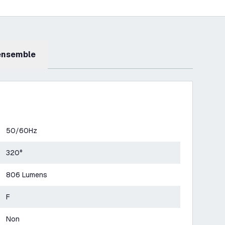
 ensemble
50/60Hz
320°
806 Lumens
F
Non