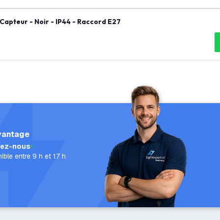
Capteur - Noir - IP44 - Raccord E27
vantage
lez-nous
ible entre 9 h et 17 h