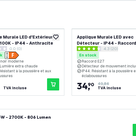
e Murale LED d'Extérieur -
Applique Murale LED avec
souhaits
ajouter à la liste de souhaits
2100K - IP44 - Anthracite
Détecteur - IP44 - Raccord
0.0 (0)
ouvrir le tiroir de
4.3 (20)
Anthracite
 de notation
4.3 étoiles de notation
ck
En stock
 noir moderne
Raccord E27
Lumière extra chaude
Détecteur de mouvement inclu
Résistant à la poussière et aux
IP44: Résistant à la poussière 
ussures
éclaboussures
34
,
90
49,86
TVA incluse
TVA incluse
.5W - 2700K - 806 Lumen