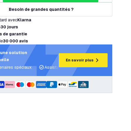
Besoin de grandes quantités ?
tard avec
Klarna
s
30 jours
s de garantie
de
30 000 avis
une solution
elle
En savoir plus
tenaires spéciaux
Assistance projet et plans d’éclairage
C
+
4