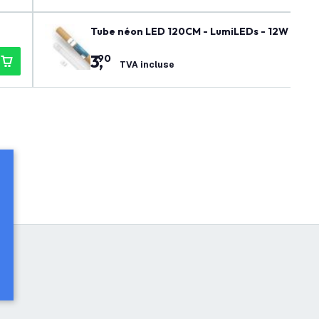
Tube néon LED 120CM - LumiLEDs - 12W - 6500
3
,
90
TVA incluse