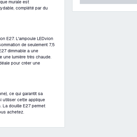
lique murale est
xydable, complété par du
ion E27. L'ampoule LEDvion
sommation de seulement 7,5
 E27 dimmable a une
e une lumière très chaude.
déale pour créer une
ne), ce qui garantit sa
utiliser cette applique
 La douille E27 permet
ous achetez.