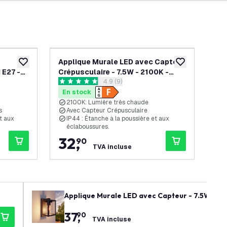
-
30
%
Applique Murale LED avec Capteur
Ap
ajouter à la liste de souhaits
ajouter à la list
 E27 -
Crépusculaire - 7.5W - 2100K -
- I
s avis
ouvrir le tiroir des avis
4.9 (9)
IP44 - Noir
4.9 étoiles de notation
4.1 
En stock
En
2100K: Lumière très chaude
R
s
Avec Capteur Crépusculaire
C
et aux
IP44 : Étanche à la poussière et aux
I
éclaboussures.
é
32
,
2
90
TVA incluse
Applique Murale LED avec Capteur - 7.5W - 21
37
,
90
TVA incluse