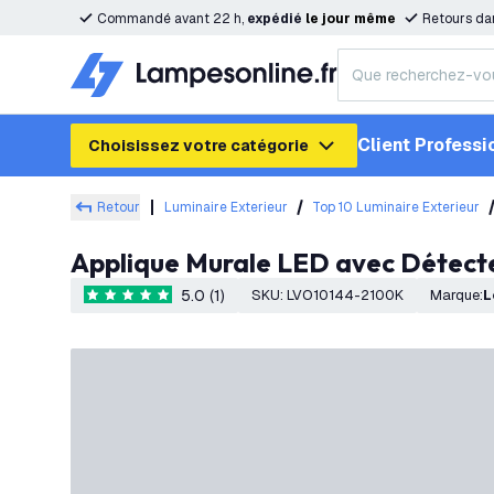
Commandé avant 22 h,
expédié
le
jour
même
Retours da
Client Professi
Choisissez votre catégorie
Retour
Luminaire Exterieur
Top 10 Luminaire Exterieur
Applique Murale LED avec Détecte
5.0 (1)
SKU
:
LVO10144-2100K
Marque
:
5 étoiles de notation