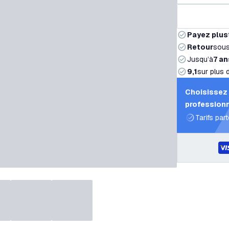
Payez plus
Retour
sou
Jusqu’à
7 an
9,1
sur plus 
Choisissez 
professionn
Tarifs par