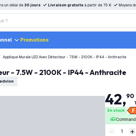
ns un délai de
30 jours
Livraison gratuite
à partir de 75 €
Moyens d
onnel
Promotions
Applique Murale LED Avec Détecteur - 7.5W - 2100K - IP44 - Anthracite
ur - 7.5W - 2100K - IP44 - Anthracite
Ledvion
42
,
90
En stock
Commandé
-
+
Diminuer l
A