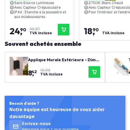
Sans Source Lumineuse
2700K: Blanc Chaud
Avec Capteur Crépusculaire
Avec Capteur Crépuscula
IP44 : Étanche à la poussière et
Pour l'intérieur et l'extéri
aux éclaboussures.
24
,
18
,
90
35,57
90
TVA incluse
TVA incluse
Souvent achetés ensemble
Applique Murale Extérieure - Dimm
able - Deux Faces - IP54 - Raccord
12,03
8
,
GU10 - Noir - Convient pour l'intéri
42
TVA incluse
eur et l'extérieur
Besoin d'aide ?
Notre équipe est heureuse de vous aider
davantage
Écrivez-nous
Réponse sous 1 jour ouvrable