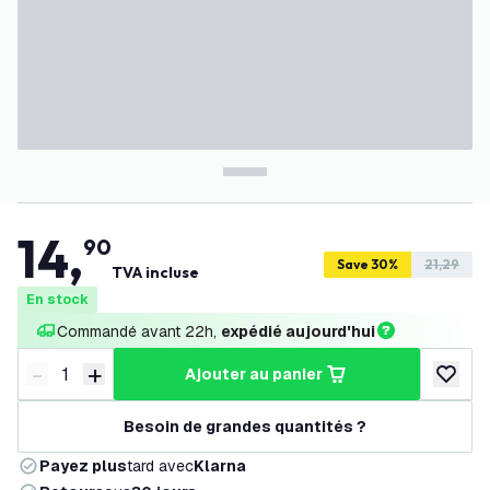
14
,
90
Save 30%
21,29
TVA incluse
En stock
Commandé avant 22h, 
expédié aujourd'hui
-
+
ajouter au panier
Diminuer la quantité
Augmenter la quantité
ajouter 
Besoin de grandes quantités ?
Payez plus
tard avec
Klarna