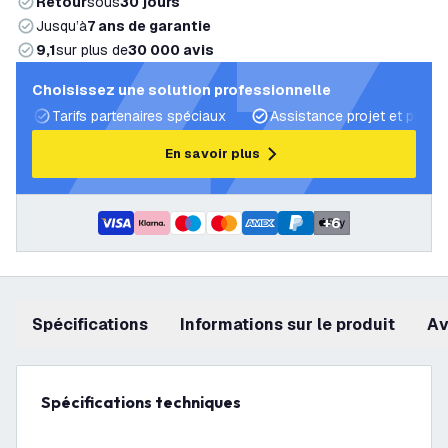
Retour
sous
30 jours
Jusqu’à
7 ans de garantie
9,1
sur plus de
30 000 avis
Choisissez une solution professionnelle
Tarifs partenaires spéciaux
Assistance projet et plans 
En savoir plus
+
6
Spécifications
Informations sur le produit
a
Spécifications techniques