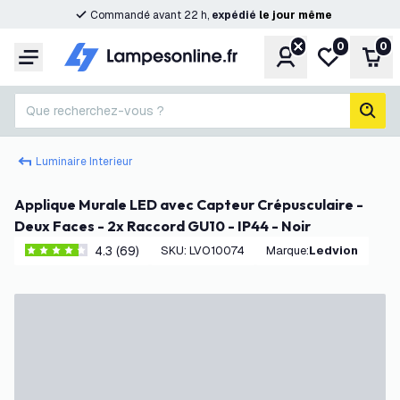
Commandé avant 22 h,
expédié
le
jour
même
0
0
Compte
Ma liste de s
Pani
Menu
Que recherchez-vous ?
rech
Luminaire Interieur
Applique Murale LED avec Capteur Crépusculaire -
Deux Faces - 2x Raccord GU10 - IP44 - Noir
4.3 (69)
SKU
:
LVO10074
Marque
:
Ledvion
4.3 étoiles de notation