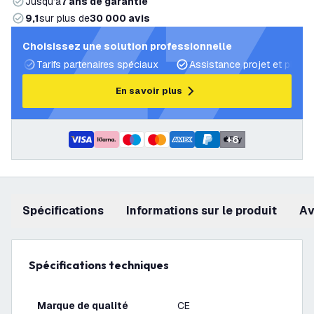
Jusqu’à
7 ans de garantie
9,1
sur plus de
30 000 avis
Choisissez une solution professionnelle
Tarifs partenaires spéciaux
Assistance projet et plans 
En savoir plus
+
6
Spécifications
Informations sur le produit
a
Spécifications techniques
Marque de qualité
CE