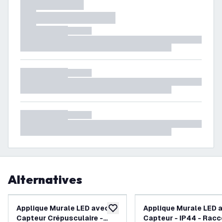
Alternatives
-
30
%
Applique Murale LED avec
Applique Murale LED 
ajouter à la liste de souhaits
Capteur Crépusculaire -
Capteur - IP44 - Racc