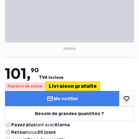
101
,
90
TVA incluse
Livraison gratuite
Rupture de stock
Me notifier
ajouter 
Besoin de grandes quantités ?
Payez plus
tard avec
Klarna
Retour
sous
30 jours