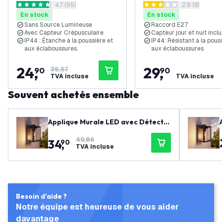
ouvrir le tiroir des avis
4.7 (55)
ouvrir le tiroi
2.9 (8)
Raccord E27 - IP44 - Noir
E27 - Noir
4.7 étoiles de notation
2.9 étoiles de notation
En stock
En stock
Sans Source Lumineuse
Raccord E27
Avec Capteur Crépusculaire
Capteur jour et nuit inclu
IP44 : Étanche à la poussière et
IP44: Résistant à la pous
aux éclaboussures.
aux éclaboussures
24
,
29
,
90
35,57
90
TVA incluse
TVA incluse
Souvent achetés ensemble
Applique Murale LED avec Détecte
ur - IP44 - Raccord E27 - Anthracit
49,86
34
,
e
90
TVA incluse
Besoin d'aide ?
Notre équipe est heureuse de vous aider
davantage