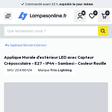
Commandé avant 22 h,
expédié
le
jour
même
0
0
Compte
Ma liste de s
Pani
Menu
Que recherchez-vous ?
rech
Applique Murale Exterieur
Applique Murale d'extérieur LED avec Capteur
Crépusculaire - E27 - IP44 - Sambesi - Couleur Rouille
SKU
:
204160124
Marque
:
Trio Lighting