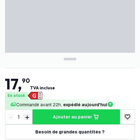
17
,
90
TVA incluse
En stock
Commandé avant 22h, 
expédié aujourd'hui
-
+
ajouter au panier
Diminuer la quantité
Augmenter la quantité
ajouter 
Besoin de grandes quantités ?