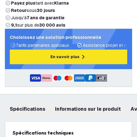
Payez plus
tard avec
Klarna
Retour
sous
30 jours
Jusqu’à
7 ans de garantie
9,1
sur plus de
30 000 avis
Choisissez une solution professionnelle
Tarifs partenaires spéciaux
Assistance projet et plans 
En savoir plus
+
6
Spécifications
Informations sur le produit
a
Spécifications techniques