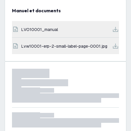
Manuel et documents
LVO10001_manual
lvw10001-erp-2-small-label-page-0001.jpg