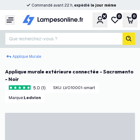
Commandé avant 22 h,
expédié
le
jour
même
0
0
Compte
Ma liste de s
Pani
Menu
Que recherchez-vous ?
rech
Applique Murale
Applique murale extérieure connectée - Sacramento
- Noir
5.0 (1)
SKU
:
LVO10001-smart
5 étoiles de notation
Marque
:
Ledvion