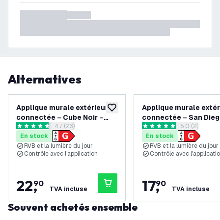
Alternatives
Applique murale extérieure
Applique murale extér
ajouter à la liste de souhaits
connectée – Cube Noir –
connectée – San Dieg
ouvrir le tiroir des avis
4.7 (23)
ouvrir le tiroi
5.0 (2)
Biface
Noir
4.7 étoiles de notation
5 étoiles de notation
En stock
En stock
RVB et la lumière du jour
RVB et la lumière du jour
Contrôle avec l'application
Contrôle avec l'applicati
22
,
17
,
90
90
TVA incluse
TVA incluse
Souvent achetés ensemble