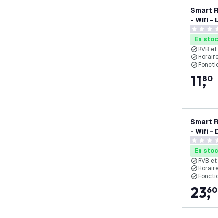
Smart 
- Wifi -
pièces
0 étoiles
En sto
RVB et 
Horair
Foncti
11
,
80
Smart 
- Wifi -
pièces
0 étoiles
En sto
RVB et 
Horair
Foncti
23
,
60