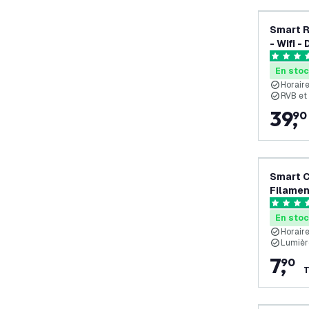
Smart 
- Wifi -
4.5 étoil
En sto
Horair
RVB et 
39
,
90
Smart 
Filamen
Dimmab
4.5 étoil
En sto
Horair
Lumièr
7
,
90
T