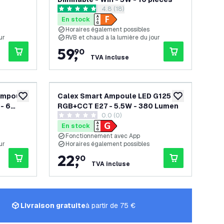
es avis
ouvrir le tiroir des avis
4.8 (18)
4.8 étoiles de notation
En stock
Horaires également possibles
ur
RVB et chaud à la lumière du jour
59
,
90
TVA incluse
Ampoule
Calex Smart Ampoule LED G125
ajouter à la liste de souhaits
ajouter à la list
- 6
RGB+CCT E27 - 5.5W - 380 Lumen
s avis
0.0 (0)
0 étoiles de notation
En stock
Fonctionnement avec App
ur
Horaires également possibles
22
,
90
TVA incluse
Livraison gratuite
à partir de 75 €