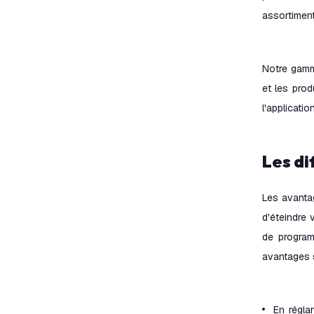
assortiment
Notre gamme
et les prod
l'applicatio
Les d
Les avantag
d'éteindre 
de program
avantages s
En régla