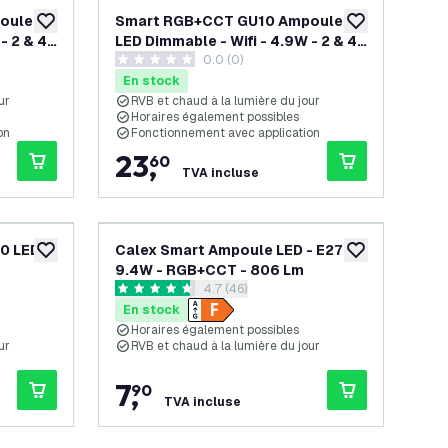
oule
Smart RGB+CCT GU10 Ampoule
ajouter à la liste de souhaits
ajouter à la list
- 2 & 4
LED Dimmable - Wifi - 4.9W - 2 & 4
0.0 (0)
pièces
0 étoiles de notation
En stock
ur
RVB et chaud à la lumière du jour
Horaires également possibles
on
Fonctionnement avec application
23
,
60
TVA incluse
0 LED
Calex Smart Ampoule LED - E27 -
ajouter à la liste de souhaits
ajouter à la list
9.4W - RGB+CCT - 806 Lm
s avis
ouvrir le tiroir des avis
4.7 (46)
4.7 étoiles de notation
En stock
Horaires également possibles
ur
RVB et chaud à la lumière du jour
7
,
90
TVA incluse