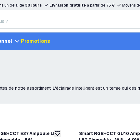
ns un délai de
30 jours
Livraison gratuite
à partir de 75 €
Moyens d
onnel
Promotions
tes de notre assortiment. L'éclairage intelligent est un terme qui désig
RGB+CCT E27 Ampoule LED
Smart RGB+CCT GU10 Amp
ajouter à la liste de souhaits
- Dimmable - 8W
LED Dimmable - Wifi - 4.9W