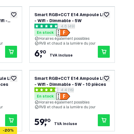
Smart RGB+CCT E14 Ampoule LED
ajouter à la liste de souhaits
ajouter à la list
fi -
- Wifi - Dimmable - 5W
s avis
ouvrir le tiroir des avis
4.8 (49)
4.8 étoiles de notation
En stock
Horaires également possibles
ur
RVB et chaud à la lumière du jour
6
,
90
TVA incluse
ule LED
Smart RGB+CCT E14 Ampoule LED
ajouter à la liste de souhaits
ajouter à la list
èces
- Wifi - Dimmable - 5W - 10 pièces
s avis
ouvrir le tiroir des avis
4.4 (16)
4.4 étoiles de notation
En stock
Horaires également possibles
ur
RVB et chaud à la lumière du jour
59
,
90
TVA incluse
-
20
%