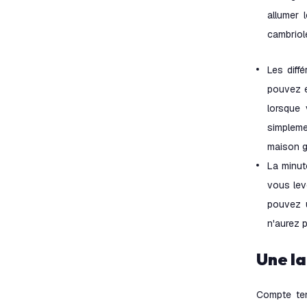
allumer 
cambriol
Les diff
pouvez e
lorsque 
simpleme
maison gr
La minut
vous leve
pouvez u
n'aurez p
Une 
Compte ten