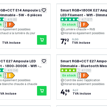
RGB+CCT E14 Ampoule LED
Smart RGB+1800K E27 Am
ajouter à la liste de souhaits
 Dimmable - 5W - 6 pièces
LED Filament - Wifi - Dimma
ouvrir le tiroir des avis
4.5 (8)
ouvrir le tiroir de
4.7 (27)
5W
es de notation
4.7 étoiles de notation
ck
En stock
es également possibles
Lumière chaude + RVB
chaud à la lumière du jour
Horaires également possibles
7
,
92
9,90
TVA incluse
TVA incluse
CCT E27 Ampoule LED
Smart RGB+CCT E27 Ampo
ajouter à la liste de souhaits
t - 1800-3000K - Wifi -
Dimmable - Bluetooth Mes
ouvrir le tiroir des avis
4.5 (14)
ouvrir le tiroir de
4.1 (10)
le - 7W
9.4W
es de notation
4.1 étoiles de notation
ck
En stock
es également possibles
Contrôle avec l'application
e blanche chaude à chaude
Horaires également possibles
4
,
98
5,17
VA incluse
TVA incluse