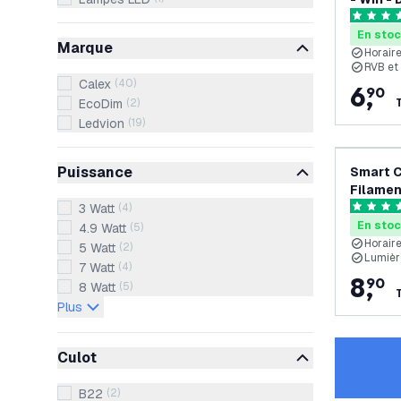
4.5 étoil
En sto
Marque
Horair
RVB et 
Calex
(
40
)
6
,
90
EcoDim
(
2
)
Ledvion
(
19
)
Puissance
Smart 
Filamen
Dimmab
3 Watt
(
4
)
4.8 étoil
En sto
4.9 Watt
(
5
)
Horair
5 Watt
(
2
)
Lumièr
7 Watt
(
4
)
8
,
90
8 Watt
(
5
)
Plus
Culot
B22
(
2
)