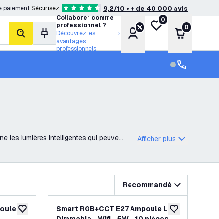
e paiement
Sécurisez
9,2/10 • + de 40 000 avis
4.6 étoiles de notation
Collaborer comme
0
Ma liste de souhait
professionnel ?
0
Compte
Panier
Découvrez les
rechercher
avantages
professionnels
Service clien
Service clien
ne les lumières intelligentes qui peuvent
Afficher plus
Recommandé
oule
Smart RGB+CCT E27 Ampoule LED
ajouter à la liste de souhaits
ajouter à la list
Dimmable - Wifi - 5W - 10 pièces