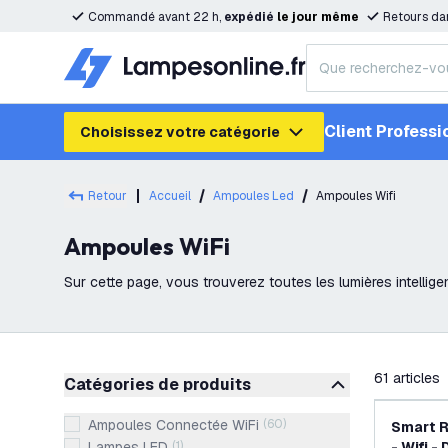
Commandé avant 22 h,
expédié
le
jour
même
Retours da
Client Professi
Choisissez votre catégorie
Retour
Accueil
Ampoules Led
Ampoules Wifi
Ampoules WiFi
Sur cette page, vous trouverez toutes les lumières intelligen
être contrôlées à l'aide
filtrer
61
articles
Catégories de produits
Ampoules Connectée WiFi
(
60
)
Smart 
Lampes LED
(
1
)
- Wifi 