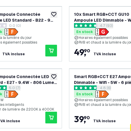
Ampoule Connectée
10x Smart RGB+CCT GU10
ajouter à la liste de souhaits
 LED Standard - B22 - 9W
Ampoule LED Dimmable - Wi
0.0 (0)
ouvrir le tiroir de
4.7 (93)
umen - 2200K - 4000K -
4.9W - 10 pièces
 de notation
4.7 étoiles de notation
Vintage
ck
En stock
̀ la lumière du jour
Horaires également possibles
s également possibles
RVB et chaud à la lumière du jo
49
,
90
TVA incluse
TVA incluse
Ampoule Connectée LED
Smart RGB+CCT E27 Ampo
ajouter à la liste de souhaits
d - E27 - 9.4W - 806 Lumen
Dimmable - Wifi - 5W - 6 pi
ouvrir le tiroir des avis
5.0 (7)
ouvrir le tiroir de
4.8 (6)
K-4000K
 de notation
4.8 étoiles de notation
ck
En stock
/W
Horaires également possibles
es intelligents
RVB et chaud à la lumière du jo
r de lumière de 2200K à 4000K
39
,
90
VA incluse
TVA incluse