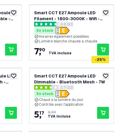
poule
Smart CCT E27 Ampoule LED
ajouter à la liste de souhaits
ajouter à la list
ble -
Filament - 1800-3000K - Wifi -
s avis
ouvrir le tiroir des avis
4.6 (91)
Dimmable - 7W
4.6 étoiles de notation
En stock
Horaires également possibles
Lumière blanche chaude à chaude
7
,
90
TVA incluse
-
25
%
ule LED
Smart CCT E27 Ampoule LED
ajouter à la liste de souhaits
ajouter à la list
h -
Dimmable - Bluetooth Mesh - 7W
s avis
ouvrir le tiroir des avis
3.7 (22)
3.7 étoiles de notation
En stock
Chaud à la lumière du jour
Contrôle avec l'application
5
,
17
6,90
TVA incluse