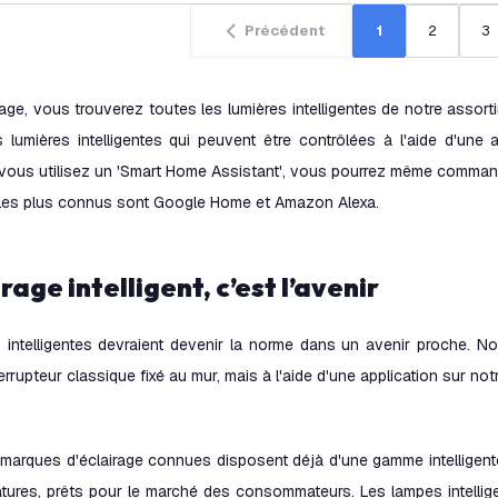
Précédent
1
2
3
age, vous trouverez toutes les lumières intelligentes de notre assortim
s lumières intelligentes qui peuvent être contrôlées à l'aide d'une
i vous utilisez un 'Smart Home Assistant', vous pourrez même comman
 les plus connus sont Google Home et Amazon Alexa.
airage intelligent, c’est l’avenir
 intelligentes devraient devenir la norme dans un avenir proche. N
errupteur classique fixé au mur, mais à l'aide d'une application sur no
marques d'éclairage connues disposent déjà d'une gamme intelligente
atures, prêts pour le marché des consommateurs. Les lampes intelli