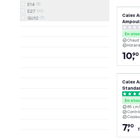
E14
(
8
)
E27
(
33
)
Calex 
GU10
(
7
)
Ampoule
- 806 L
0 étoiles
Lampe 
En sto
Chaud a
Horaire
10
,
90
Calex 
Standar
- 2200
5 étoiles
En sto
85 Lm
Contrôl
Couleu
7
,
90
T