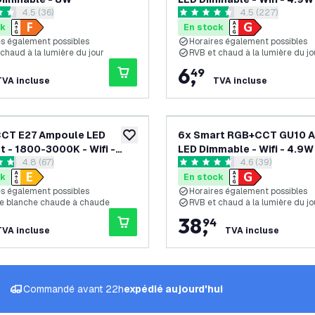
ouvrir le tiroir des avis
4.5 (36)
ouvrir le tiroir d
4.5 (227)
es de notation
4.5 étoiles de notation
ck
En stock
es également possibles
Horaires également possibles
chaud à la lumière du jour
RVB et chaud à la lumière du jo
6
,
49
TVA incluse
TVA incluse
CCT E27 Ampoule LED
6x Smart RGB+CCT GU10 
ajouter à la liste de souhaits
t - 1800-3000K - Wifi -
LED Dimmable - Wifi - 4.9W 
ouvrir le tiroir des avis
4.8 (67)
ouvrir le tiroir de
4.6 (39)
le - 7W
pièces
es de notation
4.6 étoiles de notation
ck
En stock
es également possibles
Horaires également possibles
e blanche chaude à chaude
RVB et chaud à la lumière du jo
38
,
94
TVA incluse
TVA incluse
Commandé avant 22h
expédié aujourd'hui