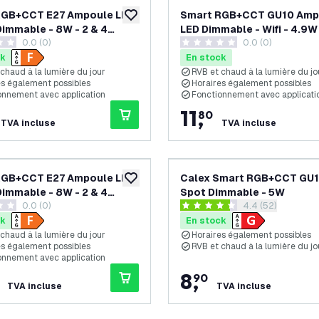
RGB+CCT E27 Ampoule LED
Smart RGB+CCT GU10 Amp
ajouter à la liste de souhaits
 Dimmable - 8W - 2 & 4
LED Dimmable - Wifi - 4.9W 
0.0 (0)
0.0 (0)
pièces
 de notation
0 étoiles de notation
ck
En stock
chaud à la lumière du jour
RVB et chaud à la lumière du jo
es également possibles
Horaires également possibles
onnement avec application
Fonctionnement avec applicati
11
,
80
TVA incluse
TVA incluse
RGB+CCT E27 Ampoule LED
Calex Smart RGB+CCT GU1
ajouter à la liste de souhaits
 Dimmable - 8W - 2 & 4
Spot Dimmable - 5W
0.0 (0)
ouvrir le tiroir de
4.4 (52)
 de notation
4.4 étoiles de notation
ck
En stock
chaud à la lumière du jour
Horaires également possibles
es également possibles
RVB et chaud à la lumière du jo
onnement avec application
8
,
90
TVA incluse
TVA incluse