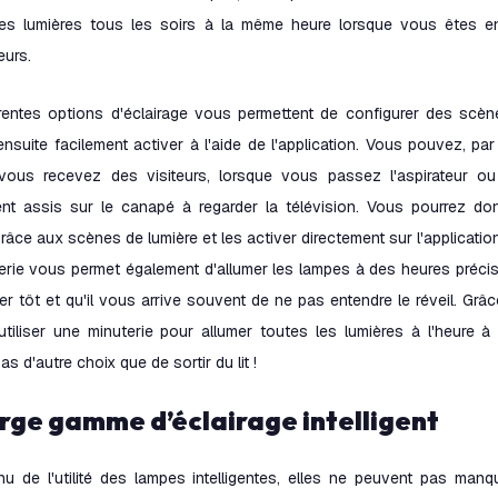
les lumières tous les soirs à la même heure lorsque vous êtes en
eurs.
érentes options d'éclairage vous permettent de configurer des scèn
nsuite facilement activer à l'aide de l'application. Vous pouvez, par
vous recevez des visiteurs, lorsque vous passez l'aspirateur o
nt assis sur le canapé à regarder la télévision. Vous pourrez do
âce aux scènes de lumière et les activer directement sur l'application
erie vous permet également d'allumer les lampes à des heures précise
r tôt et qu'il vous arrive souvent de ne pas entendre le réveil. Grâce 
tiliser une minuterie pour allumer toutes les lumières à l'heure 
as d'autre choix que de sortir du lit !
large gamme d’éclairage intelligent
u de l'utilité des lampes intelligentes, elles ne peuvent pas man