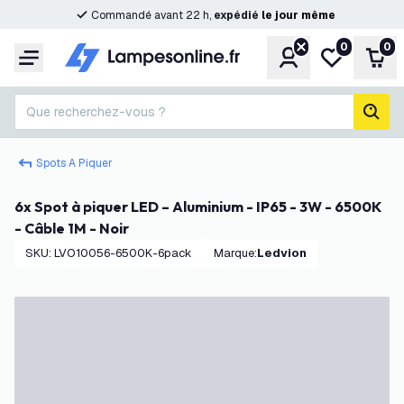
Commandé avant 22 h,
expédié
le
jour
même
0
0
Compte
Ma liste de s
Pani
Menu
Que recherchez-vous ?
rech
Spots A Piquer
6x Spot à piquer LED – Aluminium - IP65 - 3W - 6500K
- Câble 1M - Noir
SKU
:
LVO10056-6500K-6pack
Marque
:
Ledvion