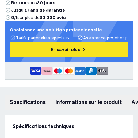
Retour
sous
30 jours
Jusqu’à
7 ans de garantie
9,1
sur plus de
30 000 avis
Choisissez une solution professionnelle
Tarifs partenaires spéciaux
Assistance projet et plans 
En savoir plus
+
6
Spécifications
Informations sur le produit
a
Spécifications techniques