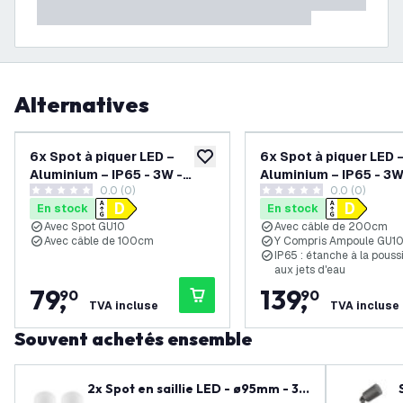
Alternatives
6x Spot à piquer LED –
6x Spot à piquer LED 
ajouter à la liste de souhaits
Aluminium – IP65 - 3W -
Aluminium – IP65 - 3W
0.0 (0)
0.0 (0)
6500K - Câble 1M
6500K - Câble 2M - No
0 étoiles de notation
0 étoiles de notation
En stock
En stock
Avec Spot GU10
Avec câble de 200cm
Avec câble de 100cm
Y Compris Ampoule GU1
IP65 : étanche à la pouss
aux jets d'eau
79
,
139
,
90
90
TVA incluse
TVA incluse
Souvent achetés ensemble
2x Spot en saillie LED - ø95mm - 3