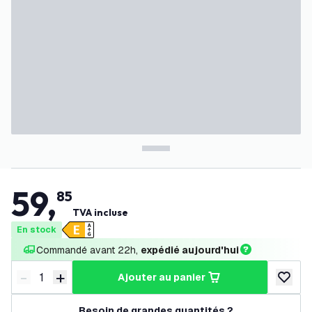
59
,
85
TVA incluse
En stock
Commandé avant 22h, 
expédié aujourd'hui
-
+
ajouter au panier
Diminuer la quantité
Augmenter la quantité
ajouter 
Besoin de grandes quantités ?