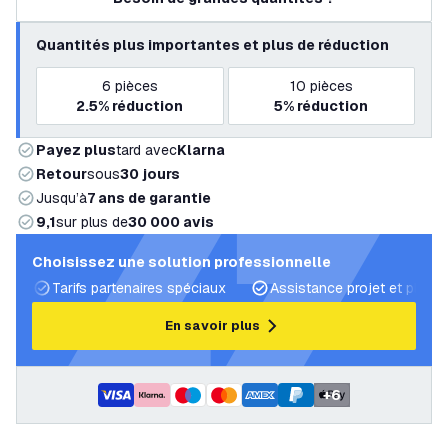
Quantités plus importantes et plus de réduction
6
pièces
10
pièces
2.5%
réduction
5%
réduction
Payez plus
tard avec
Klarna
Retour
sous
30 jours
Jusqu’à
7 ans de garantie
9,1
sur plus de
30 000 avis
Choisissez une solution professionnelle
Tarifs partenaires spéciaux
Assistance projet et plans 
En savoir plus
+
6