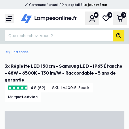
Commandé avant 22 h,
expédié
le
jour
même
0
0
Compte
Ma liste de s
Pani
Menu
Que recherchez-vous ?
rech
Entreprise
3x Réglette LED 150cm - Samsung LED - IP65 Étanche
- 48W - 6500K - 130 lm/W - Raccordable - 5 ans de
garantie
4.8 (62)
SKU
:
LV40015-3pack
4.8 étoiles de notation
Marque
:
Ledvion