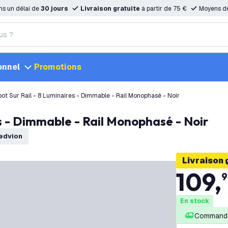
ns un délai de
30 jours
Livraison gratuite
à partir de 75 €
Moyens d
onnel
Promotions
ot Sur Rail - 8 Luminaires - Dimmable - Rail Monophasé - Noir
es - Dimmable - Rail Monophasé - Noir
Ledvion
Livraison 
109
,
9
En stock
Commandé