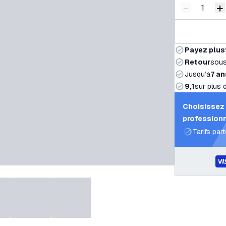
-
+
Diminuer l
A
Payez plus
Retour
sou
Jusqu’à
7 an
9,1
sur plus 
Choisissez 
professionn
Tarifs par