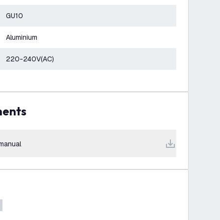
GU10
Aluminium
220-240V(AC)
ments
manual