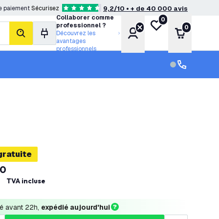
e paiement
Sécurisez
9,2/10 • + de 40 000 avis
4.6 étoiles de notation
Collaborer comme
0
Ma liste de souhait
professionnel ?
0
Compte
Panier
Découvrez les
rechercher
avantages
professionnels
Service clien
Service clien
gratuite
0
TVA incluse
 avant 22h, 
expédié aujourd'hui