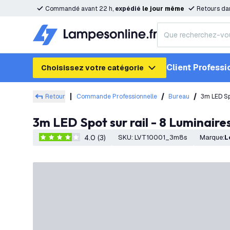
Commandé avant 22 h,
expédié
le
jour
même
Retours da
Client Professi
Choisissez votre catégorie
Retour
Commande Professionnelle
Bureau
3m LED Sp
3m LED Spot sur rail - 8 Luminair
4.0 (3)
SKU
:
LVT10001_3m8s
Marque
:
4 étoiles de notation