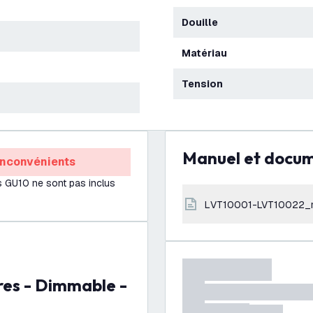
Douille
Matériau
Tension
Manuel et docu
Inconvénients
 GU10 ne sont pas inclus
LVT10001-LVT10022_