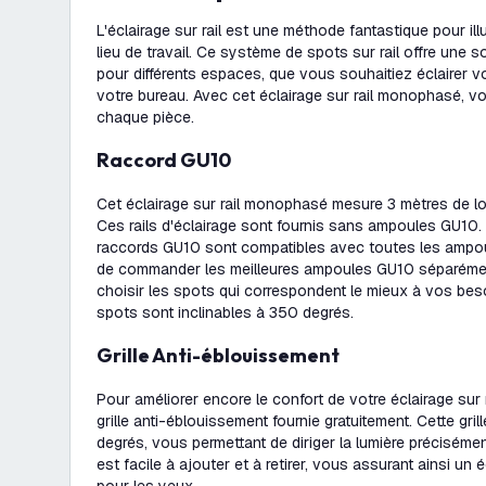
L'éclairage sur rail est une méthode fantastique pour il
lieu de travail. Ce système de spots sur rail offre une so
pour différents espaces, que vous souhaitiez éclairer vo
votre bureau. Avec cet éclairage sur rail monophasé, v
chaque pièce.
Raccord GU10
Cet éclairage sur rail monophasé mesure 3 mètres de lo
Ces rails d'éclairage sont fournis sans ampoules GU10. 
raccords GU10 sont compatibles avec toutes les ampo
de commander les meilleures ampoules GU10 séparémen
choisir les spots qui correspondent le mieux à vos beso
spots sont inclinables à 350 degrés.
Grille Anti-éblouissement
Pour améliorer encore le confort de votre éclairage sur r
grille anti-éblouissement fournie gratuitement. Cette gril
degrés, vous permettant de diriger la lumière préciséme
est facile à ajouter et à retirer, vous assurant ainsi un