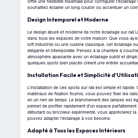
offre une flexibilité maximale pour configurer l'éclaira
souhaitiez éclairer un long couloir ou accentuer un coi
Design Intemporel et Moderne
Le design épuré et moderne de notre éclairage sur rail
dans tous les espaces de votre maison. Que vous ayez
loft industriel ou une cuisine classique, cet éclairage s
élégante et intemporelle. Pensez à la chambre à couch
atmosphère apaisante avec un éclairage subtil et dirigé,
quelques spots bien placés créent une entrée accueilla
Installation Facile et Simplicité d'Utilisat
L'installation de ces spots sur rail est simple et rapide.
matériaux de fixation fournis, vous pouvez fixer les rai
en un rien de temps. Le branchement des lampes est ég
permet de profiter rapidement d'un espace parfaitement
débutant ou bricoleur expérimenté, vous apprécierez la 
pouvez adapter l'éclairage à vos besoins.
Adapté à Tous les Espaces Intérieurs