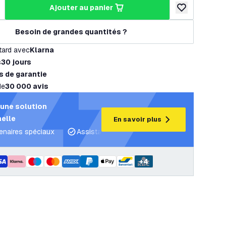
ajouter au panier
a quantité
ugmenter la quantité
ajouter à la lis
Besoin de grandes quantités ?
tard avec
Klarna
s
30 jours
s de garantie
de
30 000 avis
une solution
elle
En savoir plus
tenaires spéciaux
Assistance projet et plans d’éclairage
C
+
4