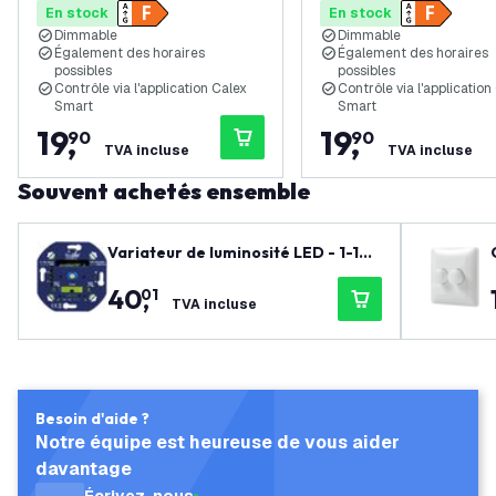
En stock
En stock
Dimmable
Dimmable
Également des horaires
Également des horaires
possibles
possibles
Contrôle via l'application Calex
Contrôle via l'application
Smart
Smart
19
,
19
,
90
90
TVA incluse
TVA incluse
Souvent achetés ensemble
Variateur de luminosité LED - 1-10
V
40
,
01
TVA incluse
Besoin d'aide ?
Notre équipe est heureuse de vous aider
davantage