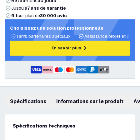
Retour
sous
30 jours
Jusqu’à
7 ans de garantie
9,1
sur plus de
30 000 avis
Choisissez une solution professionnelle
Tarifs partenaires spéciaux
Assistance projet et plans 
En savoir plus
+
6
Spécifications
Informations sur le produit
a
Spécifications techniques