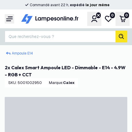
Commandé avant 22 h,
expédié
le
jour
même
0
0
Compte
Ma liste de s
Pani
Menu
Que recherchez-vous ?
rech
Ampoule E14
2x Calex Smart Ampoule LED - Dimmable - E14 - 4.9W
- RGB + CCT
SKU
:
5001002950
Marque
:
Calex