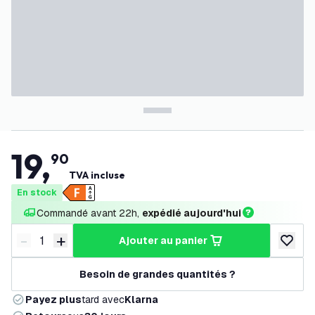
19
,
90
TVA incluse
En stock
Commandé avant 22h, 
expédié aujourd'hui
-
+
ajouter au panier
Diminuer la quantité
Augmenter la quantité
ajouter 
Besoin de grandes quantités ?
Payez plus
tard avec
Klarna