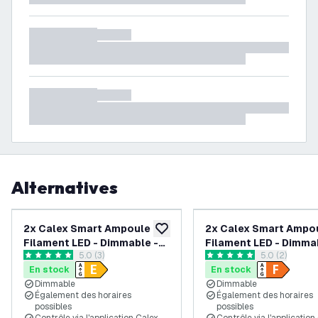
Alternatives
2x Calex Smart Ampoule
2x Calex Smart Ampo
ajouter à la liste de souhaits
Filament LED - Dimmable -
Filament LED - Dimma
ouvrir le tiroir des avis
5.0 (3)
ouvrir le tiroi
5.0 (2)
E27 - 7W - 1800K-3000K
E14 - 7W - 1800K-30
5 étoiles de notation
5 étoiles de notation
En stock
En stock
Dimmable
Dimmable
Également des horaires
Également des horaires
possibles
possibles