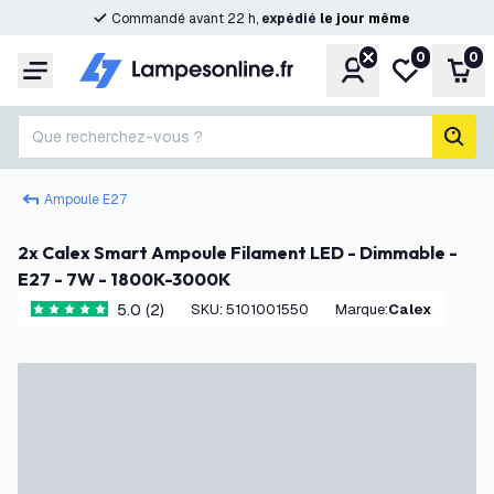
Commandé avant 22 h,
expédié
le
jour
même
0
0
Compte
Ma liste de s
Pani
Menu
Que recherchez-vous ?
rech
Ampoule E27
2x Calex Smart Ampoule Filament LED - Dimmable -
E27 - 7W - 1800K-3000K
5.0 (2)
SKU
:
5101001550
Marque
:
Calex
5 étoiles de notation