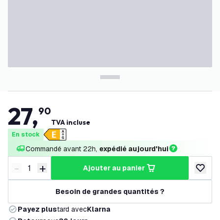
27
,
90
TVA incluse
En stock
Commandé avant 22h, 
expédié aujourd'hui
-
+
ajouter au panier
Diminuer la quantité
Augmenter la quantité
ajouter 
Besoin de grandes quantités ?
Payez plus
tard avec
Klarna