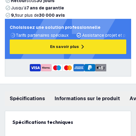
Retour
sous
30 jours
Jusqu’à
7 ans de garantie
9,1
sur plus de
30 000 avis
Choisissez une solution professionnelle
Tarifs partenaires spéciaux
Assistance projet et plans 
En savoir plus
+
6
Spécifications
Informations sur le produit
a
Spécifications techniques