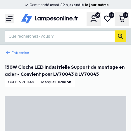
Commandé avant 22 h,
expédié
le
jour
même
0
0
Compte
Ma liste de s
Pani
Menu
Que recherchez-vous ?
rech
Entreprise
150W Cloche LED Industrielle Support de montage en
acier - Convient pour LV70043 à LV70045
SKU
:
LV70049
Marque
:
Ledvion