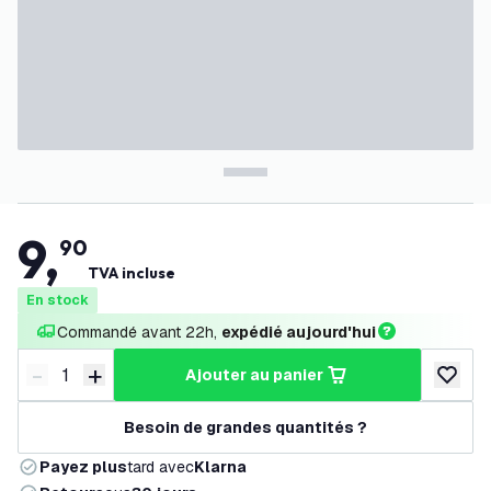
9
,
90
TVA incluse
En stock
Commandé avant 22h, 
expédié aujourd'hui
-
+
ajouter au panier
Diminuer la quantité
Augmenter la quantité
ajouter 
Besoin de grandes quantités ?
Payez plus
tard avec
Klarna