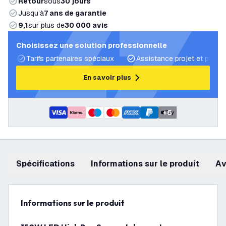
Retour
sous
30 jours
Jusqu’à
7 ans de garantie
9,1
sur plus de
30 000 avis
Choisissez une solution professionnelle
Tarifs partenaires spéciaux
Assistance projet et plans 
En savoir plus
+
6
Spécifications
Informations sur le produit
a
Informations sur le produit