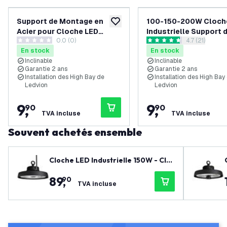
Support de Montage en
100-150-200W Cloch
ajouter à la liste de souhaits
Acier pour Cloche LED
Industrielle Support 
0.0 (0)
ouvrir le tiroi
4.7 (21)
Industrielle - Convient pour
montage en acier -
0 étoiles de notation
4.7 étoiles de notation
En stock
En stock
LV70067 à LV70072
Convient pour LV7000
Inclinable
Inclinable
LV70009
Garantie 2 ans
Garantie 2 ans
Installation des High Bay de
Installation des High Bay
Ledvion
Ledvion
9
,
9
,
90
90
TVA incluse
TVA incluse
Souvent achetés ensemble
Cloche LED Industrielle 150W - Clas
se énergétique A - 120° - 192 Lm/W
89
,
90
- 4000K - IP65 - Dimmable
TVA incluse