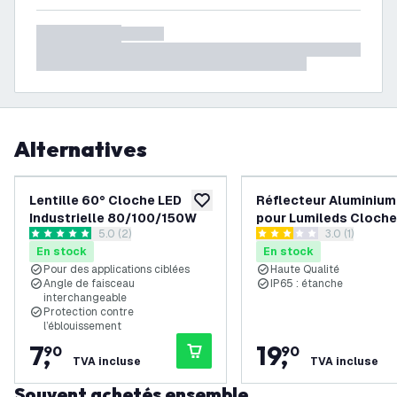
Alternatives
Lentille 60° Cloche LED
Réflecteur Aluminium
ajouter à la liste de souhaits
Industrielle 80/100/150W
pour Lumileds Cloche
ouvrir le tiroir des avis
5.0 (2)
ouvrir le tiroi
3.0 (1)
Industrielle 80/100/
5 étoiles de notation
3 étoiles de notation
En stock
En stock
Pour des applications ciblées
Haute Qualité
Angle de faisceau
IP65 : étanche
interchangeable
Protection contre
l’éblouissement
7
,
19
,
90
90
TVA incluse
TVA incluse
Souvent achetés ensemble