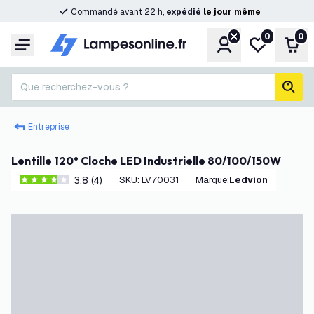
Commandé avant 22 h,
expédié
le
jour
même
0
0
Compte
Ma liste de s
Pani
Menu
Que recherchez-vous ?
rech
Entreprise
Lentille 120° Cloche LED Industrielle 80/100/150W
3.8 (4)
SKU
:
LV70031
Marque
:
Ledvion
3.8 étoiles de notation