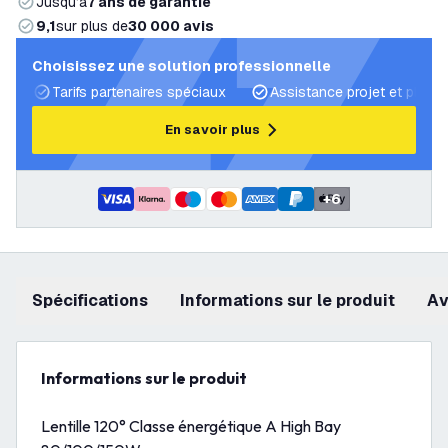
Jusqu’à
7 ans de garantie
9,1
sur plus de
30 000 avis
Choisissez une solution professionnelle
Tarifs partenaires spéciaux
Assistance projet et plans 
En savoir plus
+
6
Spécifications
Informations sur le produit
a
Informations sur le produit
Lentille 120° Classe énergétique A High Bay