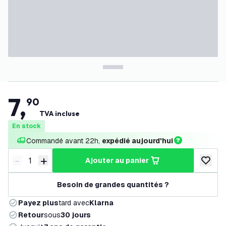
7
,
90
TVA incluse
En stock
Commandé avant 22h, 
expédié aujourd'hui
-
+
ajouter au panier
Diminuer la quantité
Augmenter la quantité
ajouter 
Besoin de grandes quantités ?
Payez plus
tard avec
Klarna
Retour
sous
30 jours