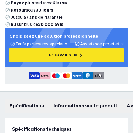
Payez plus
tard avec
Klarna
Retour
sous
30 jours
Jusqu’à
7 ans de garantie
9,1
sur plus de
30 000 avis
Choisissez une solution professionnelle
Tarifs partenaires spéciaux
Assistance projet et plans 
En savoir plus
+
6
Spécifications
Informations sur le produit
a
Spécifications techniques