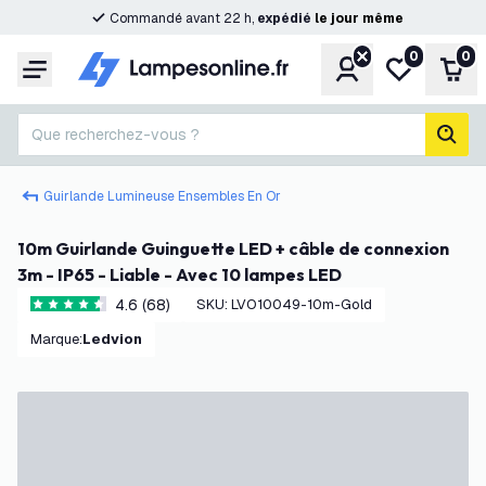
Commandé avant 22 h,
expédié
le
jour
même
0
0
Compte
Ma liste de s
Pani
Menu
Que recherchez-vous ?
rech
Guirlande Lumineuse Ensembles En Or
10m Guirlande Guinguette LED + câble de connexion
3m - IP65 - Liable - Avec 10 lampes LED
4.6 (68)
SKU
:
LVO10049-10m-Gold
4.6 étoiles de notation
Marque
:
Ledvion