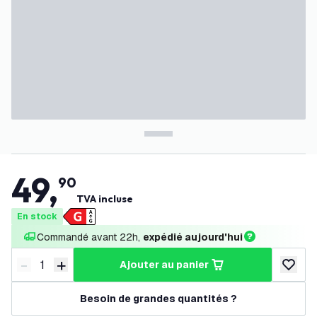
49
,
90
TVA incluse
En stock
Commandé avant 22h, 
expédié aujourd'hui
-
+
ajouter au panier
Diminuer la quantité
Augmenter la quantité
ajouter 
Besoin de grandes quantités ?