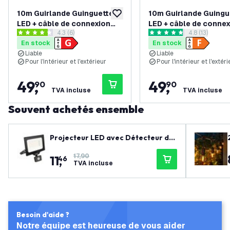
10m Guirlande Guinguette
10m Guirlande Guingu
ajouter à la liste de souhaits
LED + câble de connexion
LED + câble de conne
ouvrir le tiroir des avis
4.3 (6)
ouvrir le tiroi
4.8 (13)
3m - IP65 - Liable - Avec 10
3m - IP65 - Liable - A
4.3 étoiles de notation
4.8 étoiles de notation
En stock
En stock
lampes LED
lampes LED
Liable
Liable
Pour l'intérieur et l'extérieur
Pour l'intérieur et l'extéri
49
,
49
,
90
90
TVA incluse
TVA incluse
Souvent achetés ensemble
Projecteur LED avec Détecteur de
Mouvement 50W - Osram Chip LED
17,90
11
,
- 6000 Lumen - 4000K
46
TVA incluse
Besoin d'aide ?
Notre équipe est heureuse de vous aider