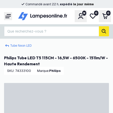
Commandé avant 22 h,
expédié
le
jour
même
0
0
Compte
Ma liste de s
Pani
Menu
Que recherchez-vous ?
rech
Tube Neon LED
Philips Tube LED T5 115CM - 16,5W - 6500K - 151lm/W -
Haute Rendement
SKU
:
74333100
Marque
:
Philips