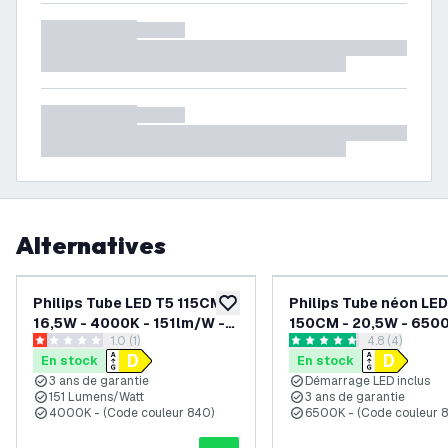
Alternatives
Philips Tube LED T5 115CM -
Philips Tube néon LE
ajouter à la liste de souhaits
16,5W - 4000K - 151lm/W -
150CM - 20,5W - 6500
ouvrir le tiroir des avis
1.0 (1)
ouvrir le tiroi
4.8 (4)
Haute Rendement
151lm/W - Haute Ren
1 étoiles de notation
4.8 étoiles de notation
En stock
En stock
3 ans de garantie
Démarrage LED inclus
151 Lumens/Watt
3 ans de garantie
4000K - (Code couleur 840)
6500K - (Code couleur 8