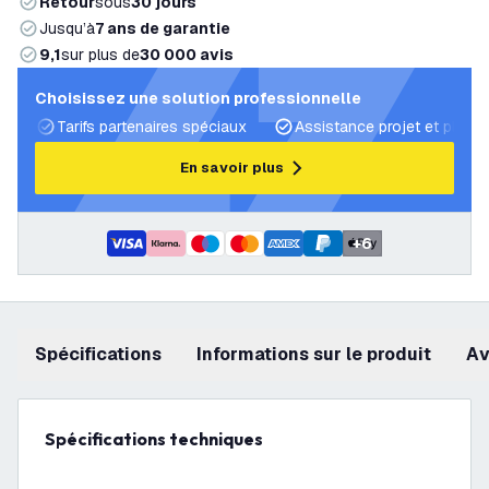
Retour
sous
30 jours
Jusqu’à
7 ans de garantie
9,1
sur plus de
30 000 avis
Choisissez une solution professionnelle
Tarifs partenaires spéciaux
Assistance projet et plans 
En savoir plus
+
6
Spécifications
Informations sur le produit
a
Spécifications techniques