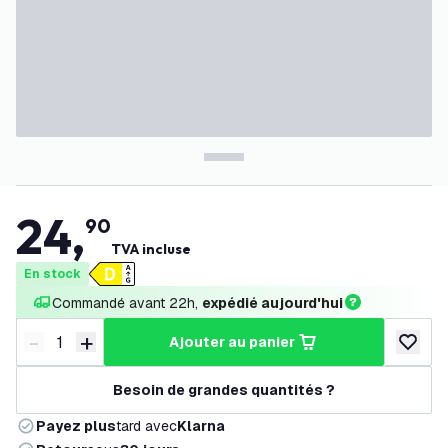
24
,
90
TVA incluse
En stock
Commandé avant 22h, 
expédié aujourd'hui
-
+
ajouter au panier
Diminuer la quantité
Augmenter la quantité
ajouter 
Besoin de grandes quantités ?
Payez plus
tard avec
Klarna