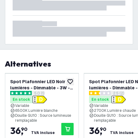
Alternatives
Spot Plafonnier LED Noir à 4
Spot Plafonnier LED N
ajouter à la liste de souhaits
lumières - Dimmable - 3W -
lumières - Dimmable -
ouvrir le tiroir des avis
5.0 (1)
ouvrir le tiroi
2.5 (2)
6500K - Inclinable
2700K - Inclinable
5 étoiles de notation
2.5 étoiles de notation
En stock
En stock
Variable
Variable
6500K Lumière blanche
2700K Lumière chaude
Douille GU10 : Source lumineuse
Douille GU10 : Source lu
remplaçable
remplaçable
36
,
36
,
90
90
TVA incluse
TVA incluse