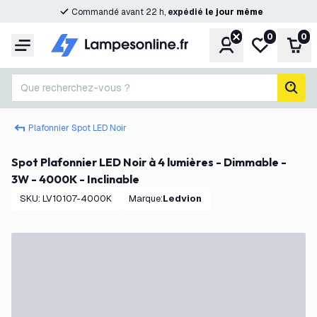
Commandé avant 22 h,
expédié
le
jour
même
0
0
Compte
Ma liste de s
Pani
Menu
Que recherchez-vous ?
rech
Plafonnier Spot LED Noir
Spot Plafonnier LED Noir à 4 lumières - Dimmable -
3W - 4000K - Inclinable
SKU
:
LV10107-4000K
Marque
:
Ledvion