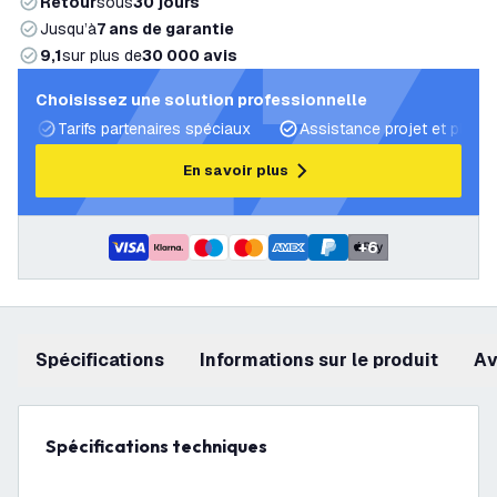
Retour
sous
30 jours
Jusqu’à
7 ans de garantie
9,1
sur plus de
30 000 avis
Choisissez une solution professionnelle
Tarifs partenaires spéciaux
Assistance projet et plans 
En savoir plus
+
6
Spécifications
Informations sur le produit
a
Spécifications techniques