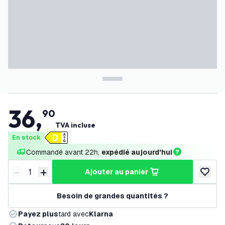
36
,
90
TVA incluse
En stock
Commandé avant 22h, 
expédié aujourd'hui
-
+
ajouter au panier
Diminuer la quantité
Augmenter la quantité
ajouter 
Besoin de grandes quantités ?
Payez plus
tard avec
Klarna