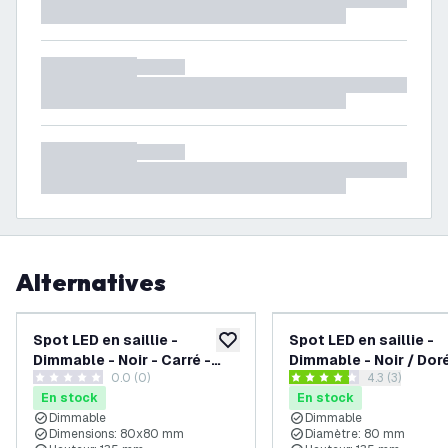
Alternatives
Spot LED en saillie -
Spot LED en saillie -
ajouter à la liste de souhaits
Dimmable - Noir - Carré -
Dimmable - Noir / Doré
0.0 (0)
ouvrir le tiroi
4.3 (3)
Raccord GU10 - 80x80 mm
Rond - Raccord GU10 
0 étoiles de notation
4.3 étoiles de notation
En stock
En stock
mm
Dimmable
Dimmable
Dimensions: 80x80 mm
Diamètre: 80 mm