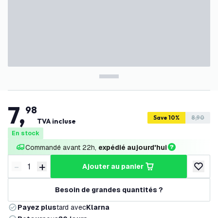
7
,
98
Save 10%
8,90
TVA incluse
En stock
Commandé avant 22h, 
expédié aujourd'hui
-
+
ajouter au panier
Diminuer la quantité
Augmenter la quantité
ajouter 
Besoin de grandes quantités ?
Payez plus
tard avec
Klarna