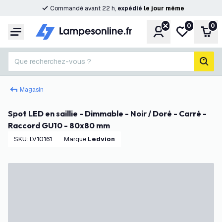
Commandé avant 22 h,
expédié
le
jour
même
0
0
Compte
Ma liste de s
Pani
Menu
Que recherchez-vous ?
rech
Magasin
Spot LED en saillie - Dimmable - Noir / Doré - Carré -
Raccord GU10 - 80x80 mm
SKU
:
LV10161
Marque
:
Ledvion