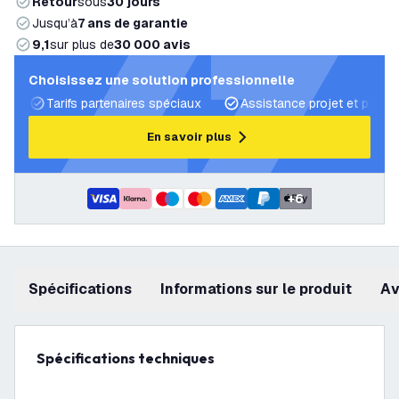
Retour
sous
30 jours
Jusqu’à
7 ans de garantie
9,1
sur plus de
30 000 avis
Choisissez une solution professionnelle
Tarifs partenaires spéciaux
Assistance projet et plans 
En savoir plus
+
6
Spécifications
Informations sur le produit
a
Spécifications techniques