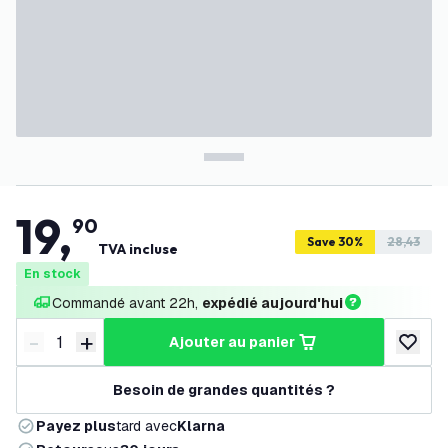
19
,
90
Save 30%
28,43
TVA incluse
En stock
Commandé avant 22h, 
expédié aujourd'hui
-
+
ajouter au panier
Diminuer la quantité
Augmenter la quantité
ajouter 
Besoin de grandes quantités ?
Payez plus
tard avec
Klarna