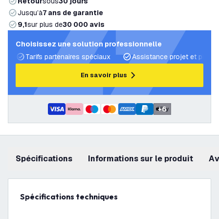
Retour
sous
30 jours
Jusqu’à
7 ans de garantie
9,1
sur plus de
30 000 avis
Choisissez une solution professionnelle
Tarifs partenaires spéciaux
Assistance projet et plans 
En savoir plus
+
6
Spécifications
Informations sur le produit
a
Spécifications techniques