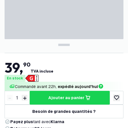
39
,
90
TVA incluse
En stock
Commandé avant 22h, 
expédié aujourd'hui
-
+
ajouter au panier
Diminuer la quantité
Augmenter la quantité
ajouter 
Besoin de grandes quantités ?
Payez plus
tard avec
Klarna