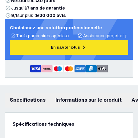
Retour
sous
30 jours
Jusqu’à
7 ans de garantie
9,1
sur plus de
30 000 avis
Choisissez une solution professionnelle
Tarifs partenaires spéciaux
Assistance projet et plans 
En savoir plus
+
6
Spécifications
Informations sur le produit
a
Spécifications techniques