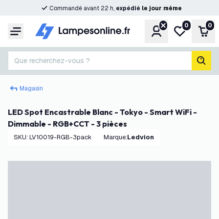
Commandé avant 22 h,
expédié
le
jour
même
0
0
Compte
Ma liste de s
Pani
Menu
Que recherchez-vous ?
rech
Magasin
LED Spot Encastrable Blanc - Tokyo - Smart WiFi -
Dimmable - RGB+CCT - 3 pièces
SKU
:
LV10019-RGB-3pack
Marque
:
Ledvion