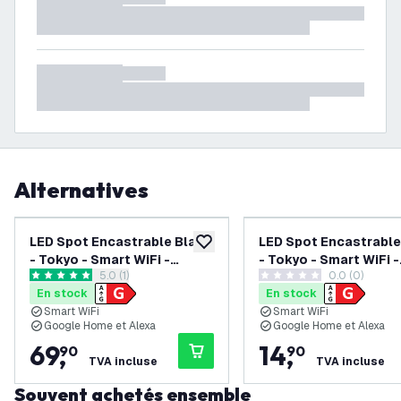
Alternatives
LED Spot Encastrable Blanc
LED Spot Encastrable
ajouter à la liste de souhaits
- Tokyo - Smart WiFi -
- Tokyo - Smart WiFi -
ouvrir le tiroir des avis
5.0 (1)
0.0 (0)
Dimmable - RGB+CCT - 6
Dimmable - RGB+CCT
5 étoiles de notation
0 étoiles de notation
En stock
En stock
pièces
Smart WiFi
Smart WiFi
Google Home et Alexa
Google Home et Alexa
69
,
14
,
90
90
TVA incluse
TVA incluse
Souvent achetés ensemble