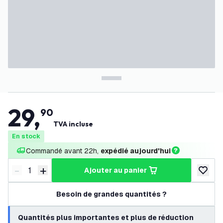
29
,
90
TVA incluse
En stock
Commandé avant 22h, 
expédié aujourd'hui
-
+
ajouter au panier
Diminuer la quantité
Augmenter la quantité
ajouter 
Besoin de grandes quantités ?
Quantités plus importantes et plus de réduction