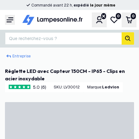
Commandé avant 22 h,
expédié
le
jour
même
0
0
Compte
Ma liste de s
Pani
Menu
Que recherchez-vous ?
rech
Entreprise
Réglette LED avec Capteur 150CM - IP65 - Clips en
acier inoxydable
5.0 (6)
SKU
:
LV30012
Marque
:
Ledvion
5 étoiles de notation