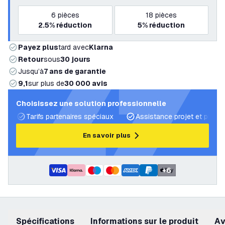
6
pièces
18
pièces
2.5%
réduction
5%
réduction
Payez plus
tard avec
Klarna
Retour
sous
30 jours
Jusqu’à
7 ans de garantie
9,1
sur plus de
30 000 avis
Choisissez une solution professionnelle
Tarifs partenaires spéciaux
Assistance projet et plans 
En savoir plus
+
6
Spécifications
Informations sur le produit
a