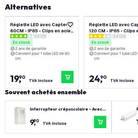
Alternatives
Réglette LED avec Capteur
Réglette LED avec Ca
ajouter à la liste de souhaits
60CM - IP65 - Clips en acier
120 CM - IP65 - Clips 
ouvrir le tiroir des avis
3.9 (21)
ouvrir le tiro
3.4 (34)
inoxydable
acier inoxydable
3.9 étoiles de notation
3.4 étoiles de notation
En stock
En stock
2 ans de garantie
2 ans de garantie
Convient pour 1 tube LED de 60
Convient pour 1 tube LED
cm
cm
19
,
24
,
90
90
TVA incluse
TVA incluse
Souvent achetés ensemble
Interrupteur crépusculaire - Avec
minuterie - IP54
9
,
90
TVA incluse