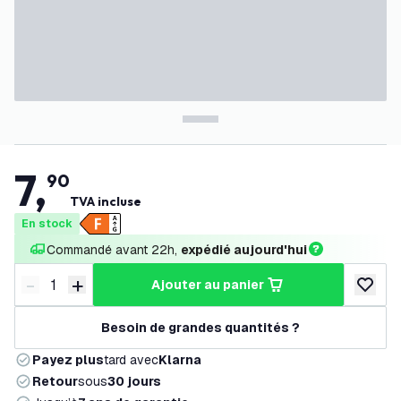
7
,
90
TVA incluse
En stock
Commandé avant 22h, 
expédié aujourd'hui
-
+
ajouter au panier
Diminuer la quantité
Augmenter la quantité
ajouter 
Besoin de grandes quantités ?
Payez plus
tard avec
Klarna
Retour
sous
30 jours