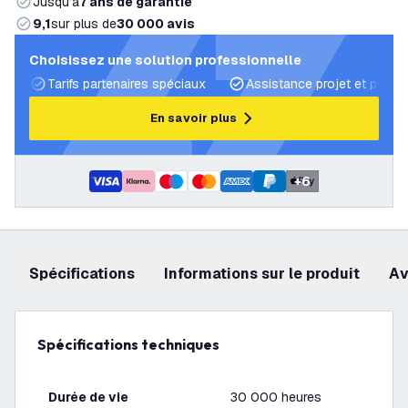
Jusqu’à
7 ans de garantie
9,1
sur plus de
30 000 avis
Choisissez une solution professionnelle
Tarifs partenaires spéciaux
Assistance projet et plans 
En savoir plus
+
6
Spécifications
Informations sur le produit
a
Spécifications techniques
Durée de vie
30 000 heures