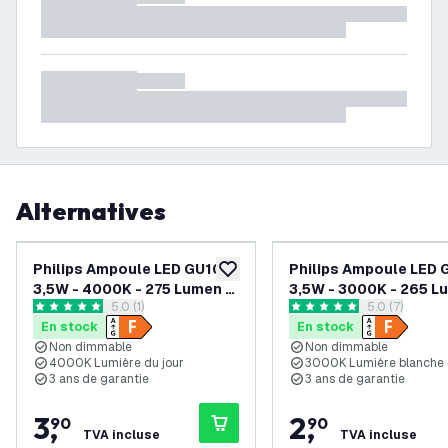
Alternatives
Philips Ampoule LED GU10 -
Philips Ampoule LED 
ajouter à la liste de souhaits
3,5W - 4000K - 275 Lumen -
3,5W - 3000K - 265 L
ouvrir le tiroir des avis
5.0 (1)
ouvrir le tiroi
5.0 (7)
Transparent
Transparent
5 étoiles de notation
5 étoiles de notation
En stock
En stock
Non dimmable
Non dimmable
4000K Lumière du jour
3000K Lumière blanche
3 ans de garantie
3 ans de garantie
3
,
2
,
90
90
TVA incluse
TVA incluse