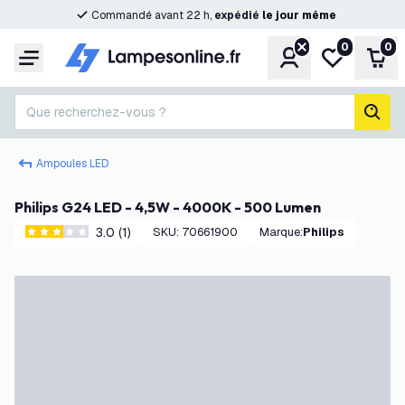
Commandé avant 22 h,
expédié
le
jour
même
0
0
Compte
Ma liste de s
Pani
Menu
Que recherchez-vous ?
rech
Ampoules LED
Philips G24 LED - 4,5W - 4000K - 500 Lumen
3.0 (1)
SKU
:
70661900
Marque
:
Philips
3 étoiles de notation