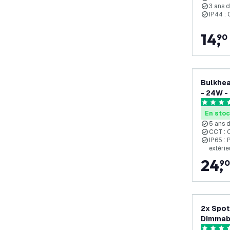
3 ans 
IP44 : 
14
,
90
Bulkhea
- 24W -
Blanc -
4.6 étoile
garanti
En sto
5 ans 
CCT : 
IP65 : 
extérie
24
,
90
2x Spot
Dimmabl
Noir