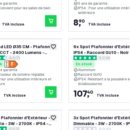
de garantie
5 ans de garantie
Convient pour les salles de bain
IP54 : Pour une utilisation intér
extérieure
8
,
90
TVA incluse
TVA incluse
d LED Ø35 CM - Plafonnier
6x Spot Plafonnier d'Extéri
ajouter à la liste de souhaits
 CCT - 2400 Lumens -
IP54 - Raccord GU10 - Noir
ouvrir le tiroir des avis
4.6 (7)
ouvrir le tiroir de
5.0 (4)
 IP65 Etanche - 5 ans de
s de notation
5 étoiles de notation
e
ck
En stock
de garantie
Aluminium
Couleur de lumière réglable
Raccord GU10
Pour une utilisation intérieure et
IP54: Résistant à la poussière 
ure
éclaboussures
107
,
40
TVA incluse
TVA incluse
 Plafonnier d'Extérieur -
3x Spot Plafonnier d'Extéri
ajouter à la liste de souhaits
e - 3W - 2700K - IP54 -
Dimmable - 3W - 2700K - IP
ouvrir le tiroir des avis
5.0 (1)
0.0 (0)
Noir