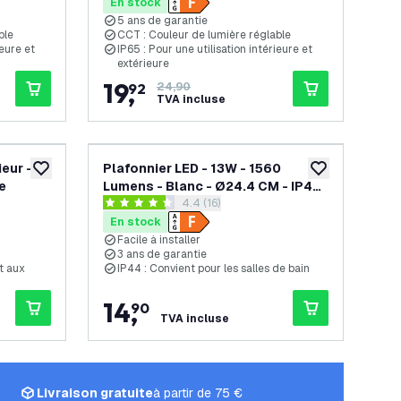
En stock
5 ans de garantie
ble
CCT : Couleur de lumière réglable
ieure et
IP65 : Pour une utilisation intérieure et
extérieure
19
,
92
24,90
TVA incluse
eur -
Plafonnier LED - 13W - 1560
ajouter à la liste de souhaits
ajouter à la list
e
Lumens - Blanc - Ø24.4 CM - IP44
s avis
ouvrir le tiroir des avis
4.4 (16)
Etanche - 2700K - Plafonnier de
4.4 étoiles de notation
Salle de Bain
En stock
Facile à installer
3 ans de garantie
et aux
IP44 : Convient pour les salles de bain
14
,
90
TVA incluse
Livraison gratuite
à partir de 75 €