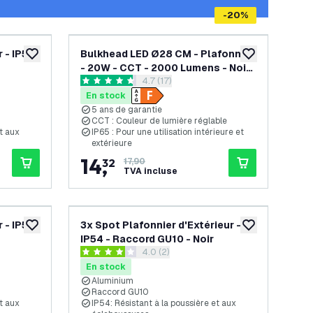
-
20
%
 - IP54
Bulkhead LED Ø28 CM - Plafonnier
ajouter à la liste de souhaits
ajouter à la list
- 20W - CCT - 2000 Lumens - Noir
ouvrir le tiroir des avis
4.7 (17)
- IP65 Etanche - 5 ans de garantie
4.7 étoiles de notation
En stock
5 ans de garantie
CCT : Couleur de lumière réglable
et aux
IP65 : Pour une utilisation intérieure et
extérieure
14
,
32
17,90
TVA incluse
 - IP54
3x Spot Plafonnier d'Extérieur -
ajouter à la liste de souhaits
ajouter à la list
IP54 - Raccord GU10 - Noir
 avis
ouvrir le tiroir des avis
4.0 (2)
4 étoiles de notation
En stock
Aluminium
Raccord GU10
et aux
IP54: Résistant à la poussière et aux