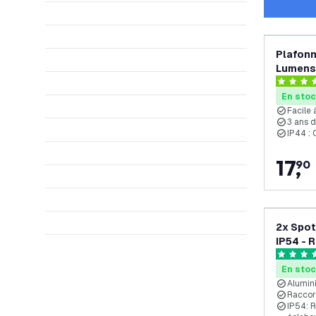
Plafonn
Lumens 
Etanche
4.2 étoil
Salle d
En sto
Facile 
3 ans 
IP44 : 
17
,
90
2x Spot
IP54 - 
4.8 étoil
En sto
Alumin
Raccor
IP54: R