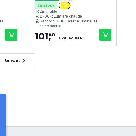
5 étoiles de notation
En stock
Dimmable
2700K: Lumière chaude
se
Raccord GU10: Source lumineuse
remplaçable
101
,
40
TVA incluse
Suivant