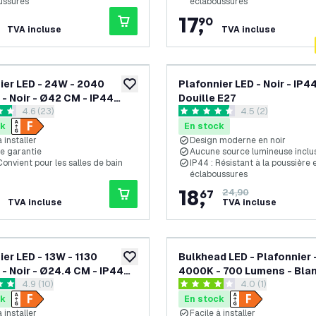
ussures
éclaboussures
17
,
90
TVA incluse
TVA incluse
ier LED - 24W - 2040
Plafonnier LED - Noir - IP44
ajouter à la liste de souhaits
- Noir - Ø42 CM - IP44
Douille E27
ouvrir le tiroir des avis
4.6 (23)
ouvrir le tiroir de
4.5 (2)
 - 2700K - Plafonnier de
s de notation
4.5 étoiles de notation
e Bain
ck
En stock
à installer
Design moderne en noir
de garantie
Aucune source lumineuse inclu
Convient pour les salles de bain
IP44 : Résistant à la poussière 
éclaboussures
18
,
67
24,90
TVA incluse
TVA incluse
ier LED - 13W - 1130
Bulkhead LED - Plafonnier 
ajouter à la liste de souhaits
- Noir - Ø24.4 CM - IP44
4000K - 700 Lumens - Blan
ouvrir le tiroir des avis
4.9 (10)
ouvrir le tiroir de
4.0 (1)
 - 2700K - Plafonnier de
étanche - 5 ans de garanti
es de notation
4 étoiles de notation
e Bain
ck
En stock
à installer
Facile à installer