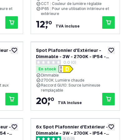
CCT : Couleur de lumière réglable
ieure et
IP65 : Pour une utilisation intérieure et
extérieure
12
,
90
TVA incluse
eur -
Spot Plafonnier d'Extérieur -
ajouter à la liste de souhaits
ajouter à la list
Dimmable - 3W - 2700K - IP54 -
s avis
0.0 (0)
Noir
0 étoiles de notation
En stock
Dimmable
2700K: Lumière chaude
et aux
Raccord GU10: Source lumineuse
remplaçable
20
,
90
TVA incluse
eur -
6x Spot Plafonnier d'Extérieur -
ajouter à la liste de souhaits
ajouter à la list
54 -
Dimmable - 3W - 2700K - IP54 -
ouvrir le tiroir des avis
5.0 (1)
Noir