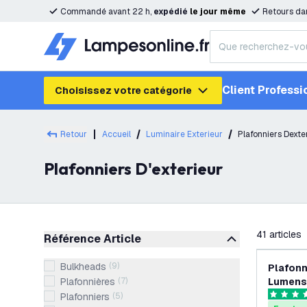
Commandé avant 22 h,
expédié
le
jour
même
Retours da
Client Professi
Choisissez votre catégorie
Retour
Accueil
Luminaire Exterieur
Plafonniers Dexte
Plafonniers D'exterieur
filtrer
41
articles
Référence Article
Bulkheads
(
9
)
Plafonn
Plafonnières
(
7
)
Lumens 
Etanche
Plafonniers
(
5
)
4.6 étoile