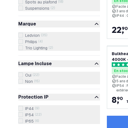
Salle d
En sto
Spots au plafond
(
18
)
Facile 
Suspensions
(
2
)
3 ans 
IP44 : 
Marque
22
,
90
Ledvion
(
35
)
Philips
(
4
)
Trio Lighting
(
2
)
Bulkhea
4000K -
Lampe Incluse
étanche
5 étoiles
En sto
Oui
(
22
)
Facile 
Non
(
15
)
5 ans 
IP54 : 
extérie
Protection IP
8
,
90
IP44
(
9
)
IP54
(
22
)
IP65
(
6
)