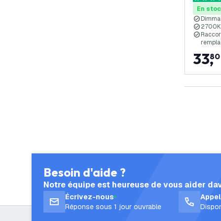
5 étoiles
En sto
Dimma
2700K:
Raccor
rempla
33
,
80
Besoin d'aide ?
Notre équipe est heureuse de vous aider da
Écrivez-nous
Appe
Réponse sous 1 jour ouvrable
Dispon