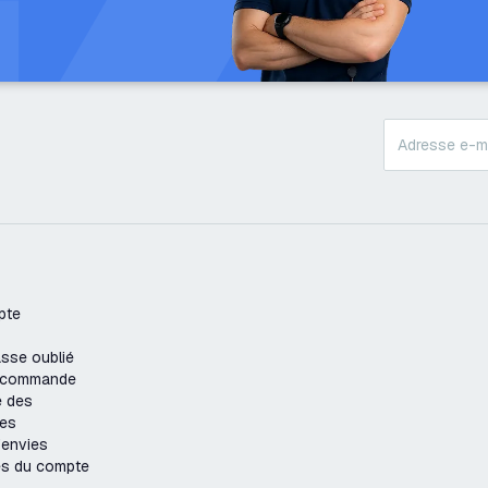
pte
sse oublié
e commande
e des
es
'envies
es du compte