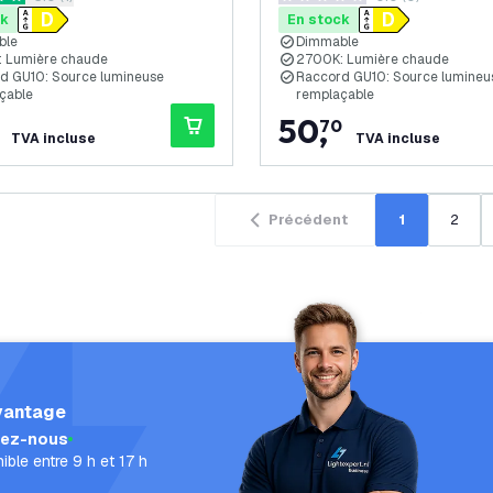
 de notation
0 étoiles de notation
ck
En stock
ble
Dimmable
 Lumière chaude
2700K: Lumière chaude
d GU10: Source lumineuse
Raccord GU10: Source lumineu
çable
remplaçable
50
,
70
TVA incluse
TVA incluse
Précédent
1
2
vantage
lez-nous
ible entre 9 h et 17 h