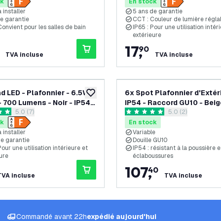
e Bain
garantie
ck
En stock
à installer
5 ans de garantie
de garantie
CCT : Couleur de lumière régla
Convient pour les salles de bain
IP65 : Pour une utilisation intér
extérieure
17
,
90
TVA incluse
TVA incluse
d LED - Plafonnier - 6.5W -
6x Spot Plafonnier d'Extéri
ajouter à la liste de souhaits
 700 Lumens - Noir - IP54
IP54 - Raccord GU10 - Beig
ouvrir le tiroir des avis
5.0 (7)
ouvrir le tiroir de
5.0 (2)
 - 5 ans de garantie
 de notation
5 étoiles de notation
ck
En stock
à installer
Variable
de garantie
Douille GU10
Pour une utilisation intérieure et
IP54 : résistant à la poussière 
ure
éclaboussures
107
,
40
TVA incluse
TVA incluse
Commandé avant 22h
expédié aujourd'hui