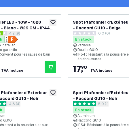
ier LED - 18W - 1620
Spot Plafonnier d'Extérieur
ajouter à la liste de souhaits
- Blanc - Ø29 CM - IP44
- Raccord GU10 - Beige
ouvrir le tiroir des avis
4.2 (9)
0.0 (0)
 - 2700K - Plafonnier de
es de notation
0 étoiles de notation
e Bain
ck
En stock
à installer
Variable
de garantie
Douille GU10
Convient pour les salles de bain
IP54 : résistant à la poussière 
éclaboussures
17
,
90
TVA incluse
TVA incluse
 Plafonnier d'Extérieur -
Spot Plafonnier d'Extérieur
ajouter à la liste de souhaits
Raccord GU10 - Noir
- Raccord GU10 - Noir
ouvrir le tiroir des avis
4.8 (4)
ouvrir le tiroir des
5.0 (1)
es de notation
5 étoiles de notation
ck
En stock
ium
Aluminium
d GU10
Raccord GU10
ésistant à la poussière et aux
IP54: Résistant à la poussière 