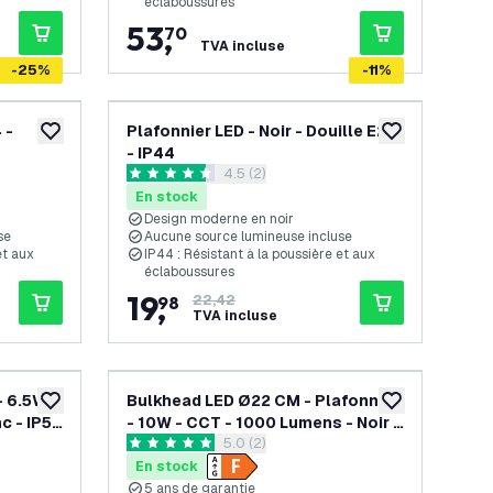
éclaboussures
53
,
70
TVA incluse
-
25
%
-
11
%
 -
Plafonnier LED - Noir - Douille E27
ajouter à la liste de souhaits
ajouter à la list
- IP44
s avis
ouvrir le tiroir des avis
4.5 (2)
4.5 étoiles de notation
En stock
Design moderne en noir
se
Aucune source lumineuse incluse
et aux
IP44 : Résistant à la poussière et aux
éclaboussures
19
,
98
22,42
TVA incluse
- 6.5W -
Bulkhead LED Ø22 CM - Plafonnier
ajouter à la liste de souhaits
ajouter à la list
c - IP54
- 10W - CCT - 1000 Lumens - Noir -
s avis
ouvrir le tiroir des avis
5.0 (2)
e
IP65 Etanche - 5 ans de garantie
5 étoiles de notation
En stock
5 ans de garantie