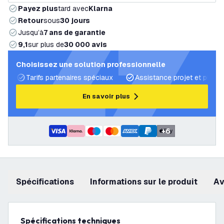
Payez plus
tard avec
Klarna
Retour
sous
30 jours
Jusqu’à
7 ans de garantie
9,1
sur plus de
30 000 avis
Choisissez une solution professionnelle
Tarifs partenaires spéciaux
Assistance projet et plans 
En savoir plus
+
6
Spécifications
Informations sur le produit
a
Spécifications techniques