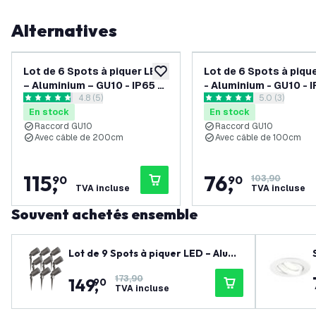
Alternatives
Lot de 6 Spots à piquer LED
Lot de 6 Spots à piqu
ajouter à la liste de souhaits
– Aluminium – GU10 - IP65 -
- Aluminium - GU10 - I
ouvrir le tiroir des avis
4.8 (5)
ouvrir le tiroi
5.0 (3)
Câble 2M - Noir
Câble 1M - Noir
4.8 étoiles de notation
5 étoiles de notation
En stock
En stock
Raccord GU10
Raccord GU10
Avec câble de 200cm
Avec câble de 100cm
115
,
76
,
90
90
103,90
TVA incluse
TVA incluse
Souvent achetés ensemble
Lot de 9 Spots à piquer LED – Alumi
nium – GU10 - IP65 - Câble 2M - Ant
173,90
149
,
hracite
90
TVA incluse