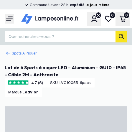
Commandé avant 22 h,
expédié
le
jour
même
0
0
Compte
Ma liste de s
Pani
Menu
Que recherchez-vous ?
rech
Spots A Piquer
Lot de 6 Spots à piquer LED – Aluminium – GU10 - IP65
- Câble 2M - Anthracite
4.7 (6)
SKU
:
LVO10055-6pack
4.7 étoiles de notation
Marque
:
Ledvion