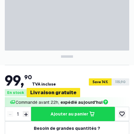
99
,
90
Save 14%
115,90
TVA incluse
Livraison gratuite
En stock
Commandé avant 22h, 
expédié aujourd'hui
-
+
ajouter au panier
Diminuer la quantité
Augmenter la quantité
ajouter 
Besoin de grandes quantités ?