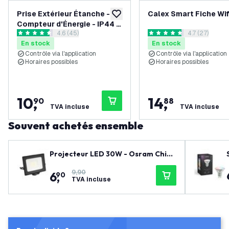
Prise Extérieur Étanche -
Calex Smart Fiche Wif
ajouter à la liste de souhaits
Compteur d'Énergie - IP44 -
ouvrir le tiroir des avis
4.6 (45)
ouvrir le tiroi
4.7 (27)
Prise Connectée WiFi
4.6 étoiles de notation
4.7 étoiles de notation
En stock
En stock
Contrôle via l'application
Contrôle via l'application
Horaires possibles
Horaires possibles
10
,
14
,
90
88
TVA incluse
TVA incluse
Souvent achetés ensemble
Projecteur LED 30W - Osram Chip
LED - 3600 Lumen - 4000K
9,90
6
,
90
TVA incluse