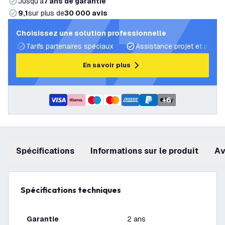
Jusqu’à
7 ans de garantie
9,1
sur plus de
30 000 avis
Choisissez une solution professionnelle
Tarifs partenaires spéciaux
Assistance projet et plans 
En savoir plus
+
6
Spécifications
Informations sur le produit
a
Spécifications techniques
Garantie
2 ans