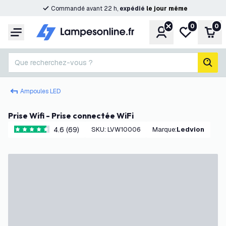
Commandé avant 22 h,
expédié
le
jour
même
0
0
Compte
Ma liste de s
Pani
Menu
Que recherchez-vous ?
rech
Ampoules LED
Prise Wifi - Prise connectée WiFi
4.6 (69)
SKU
:
LVW10006
Marque
:
Ledvion
4.6 étoiles de notation