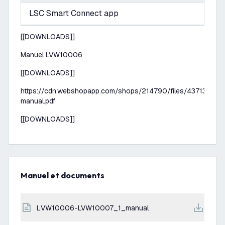
LSC Smart Connect app
[[DOWNLOADS]]
Manuel LVW10006
[[DOWNLOADS]]
https://cdn.webshopapp.com/shops/214790/files/437131818
manual.pdf
[[DOWNLOADS]]
Manuel et documents
LVW10006-LVW10007_1_manual