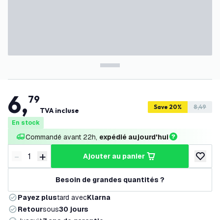
6
,
79
Save 20%
8,49
TVA incluse
En stock
Commandé avant 22h, 
expédié aujourd'hui
-
+
ajouter au panier
Diminuer la quantité
Augmenter la quantité
ajouter 
Besoin de grandes quantités ?
Payez plus
tard avec
Klarna
Retour
sous
30 jours