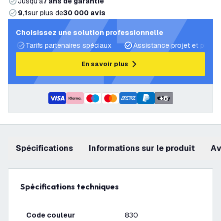
Jusqu’à
7 ans de garantie
9,1
sur plus de
30 000 avis
Choisissez une solution professionnelle
Tarifs partenaires spéciaux
Assistance projet et plans 
En savoir plus
+
6
Spécifications
Informations sur le produit
a
Spécifications techniques
Code couleur
830