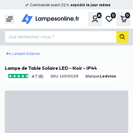
Commandé avant 22 h,
expédié
le
jour
même
0
0
Compte
Ma liste de s
Pani
Menu
Que recherchez-vous ?
rech
Lampes Solaires
Lampe de Table Solaire LED - Noir - IP44
4.7 (6)
SKU
:
LVS10029
Marque
:
Ledvion
4.7 étoiles de notation