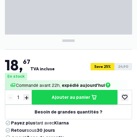
18
,
67
Save 25%
24,90
TVA incluse
En stock
Commandé avant 22h, 
expédié aujourd'hui
-
+
ajouter au panier
Diminuer la quantité
Augmenter la quantité
ajouter 
Besoin de grandes quantités ?
Payez plus
tard avec
Klarna
Retour
sous
30 jours