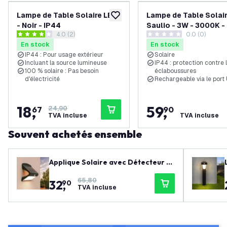
Lampe de Table Solaire LED
Lampe de Table Solai
ajouter à la liste de souhaits
- Noir - IP44
Saulio - 3W - 3000K - 
ouvrir le tiroir des avis
4.0 (2)
0.0 (0)
200 Lm - Noir
4 étoiles de notation
0 étoiles de notation
En stock
En stock
IP44 : Pour usage extérieur
Solaire
Incluant la source lumineuse
IP44 : protection contre 
100 % solaire : Pas besoin
éclaboussures
d'électricité
Rechargeable via le por
18
,
59
,
67
24,90
90
TVA incluse
TVA incluse
Souvent achetés ensemble
Applique Solaire avec Détecteur d
e Mouvement - Noir - 8W - 3000K
65,80
32
,
90
TVA incluse