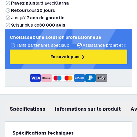
Payez plus
tard avec
Klarna
Retour
sous
30 jours
Jusqu’à
7 ans de garantie
9,1
sur plus de
30 000 avis
Choisissez une solution professionnelle
Tarifs partenaires spéciaux
Assistance projet et plans 
En savoir plus
+
6
Spécifications
Informations sur le produit
a
Spécifications techniques