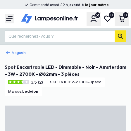
Commandé avant 22 h,
expédié
le
jour
même
0
0
Compte
Ma liste de s
Pani
Menu
Que recherchez-vous ?
rech
Magasin
Spot Encastrable LED - Dimmable - Noir - Amsterdam
- 3W - 2700K - Ø82mm - 3 pièces
3.5 (2)
SKU
:
LV10012-2700K-3pack
3.5 étoiles de notation
Marque
:
Ledvion