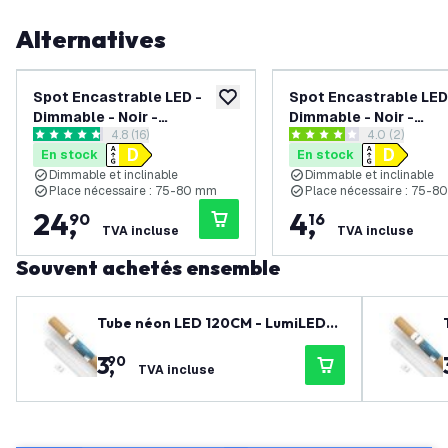
Alternatives
Spot Encastrable LED -
Spot Encastrable LED
ajouter à la liste de souhaits
Dimmable - Noir -
Dimmable - Noir -
ouvrir le tiroir des avis
4.8 (16)
ouvrir le tiroi
4.0 (2)
Amsterdam - 3W - 2700K -
Amsterdam - 3W - 270
4.8 étoiles de notation
4 étoiles de notation
En stock
En stock
Ø82mm - 6 pièces
Ø82mm
Dimmable et inclinable
Dimmable et inclinable
Place nécessaire : 75-80 mm
Place nécessaire : 75-
24
,
4
,
90
16
TVA incluse
TVA incluse
Souvent achetés ensemble
Tube néon LED 120CM - LumiLEDs -
12W - 6500K - 1920 Lumen - Haute
3
,
90
efficacité
TVA incluse