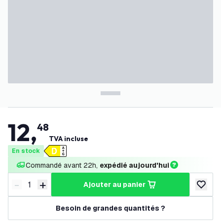
12
,
48
TVA incluse
En stock
Commandé avant 22h, 
expédié aujourd'hui
-
+
ajouter au panier
Diminuer la quantité
Augmenter la quantité
ajouter 
Besoin de grandes quantités ?