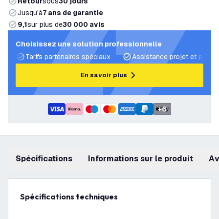
Retour
sous
30 jours
Jusqu’à
7 ans de garantie
9,1
sur plus de
30 000 avis
Choisissez une solution professionnelle
Tarifs partenaires spéciaux
Assistance projet et plans 
En savoir plus
+
6
Spécifications
Informations sur le produit
a
Spécifications techniques