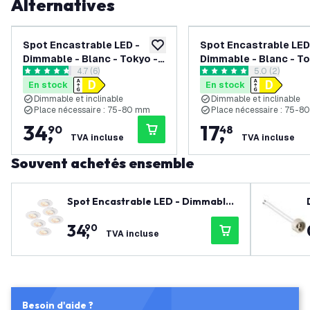
Alternatives
Spot Encastrable LED -
Spot Encastrable LED
ajouter à la liste de souhaits
Dimmable - Blanc - Tokyo -
Dimmable - Blanc - To
ouvrir le tiroir des avis
4.7 (6)
ouvrir le tiroi
5.0 (2)
3W - 2700K - Ø92mm - 6
3W - 2700K - Ø92mm 
4.7 étoiles de notation
5 étoiles de notation
En stock
En stock
pièces
pièces
Dimmable et inclinable
Dimmable et inclinable
Place nécessaire : 75-80 mm
Place nécessaire : 75-
34
,
17
,
90
48
TVA incluse
TVA incluse
Souvent achetés ensemble
Spot Encastrable LED - Dimmable
- Blanc - Tokyo - 3W - 2700K - Ø92
34
,
90
mm - 6 pièces
TVA incluse
Besoin d'aide ?