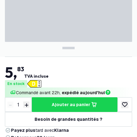
5
,
83
TVA incluse
En stock
Commandé avant 22h, 
expédié aujourd'hui
-
+
ajouter au panier
Diminuer la quantité
Augmenter la quantité
ajouter 
Besoin de grandes quantités ?
Payez plus
tard avec
Klarna