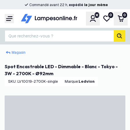
Commandé avant 22 h,
expédié
le
jour
même
0
0
Compte
Ma liste de s
Pani
Menu
Que recherchez-vous ?
rech
Magasin
Spot Encastrable LED - Dimmable - Blanc - Tokyo -
3W - 2700K - Ø92mm
SKU
:
LV10019-2700K-single
Marque
:
Ledvion