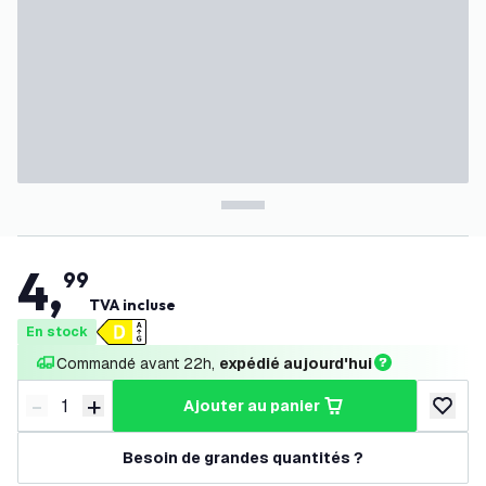
4
,
99
TVA incluse
En stock
Commandé avant 22h, 
expédié aujourd'hui
-
+
ajouter au panier
Diminuer la quantité
Augmenter la quantité
ajouter 
Besoin de grandes quantités ?