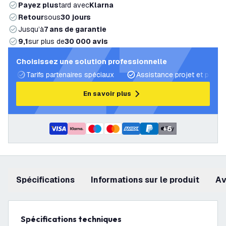
Payez plus
tard avec
Klarna
Retour
sous
30 jours
Jusqu’à
7 ans de garantie
9,1
sur plus de
30 000 avis
Choisissez une solution professionnelle
Tarifs partenaires spéciaux
Assistance projet et plans 
En savoir plus
+
6
Spécifications
Informations sur le produit
a
Spécifications techniques