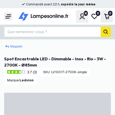
Commandé avant 22 h,
expédié
le
jour
même
0
0
Compte
Ma liste de s
Pani
Menu
Que recherchez-vous ?
rech
Magasin
Spot Encastrable LED - Dimmable - Inox - Rio - 3W -
2700K - Ø85mm
3.7 (3)
SKU
:
LV10017-2700K-single
3.7 étoiles de notation
Marque
:
Ledvion