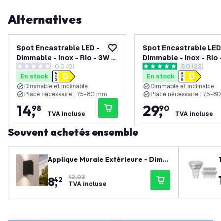
Alternatives
Spot Encastrable LED -
Spot Encastrable LED
ajouter à la liste de souhaits
Dimmable - Inox - Rio - 3W -
Dimmable - Inox - Rio 
0.0 (0)
ouvrir le tiro
5.0 (22)
2700K - Ø85mm - 3 pièces
2700K - Ø85mm - 6 p
0 étoiles de notation
5 étoiles de notation
En stock
En stock
Dimmable et inclinable
Dimmable et inclinable
Place nécessaire : 75-80 mm
Place nécessaire : 75-
14
,
29
,
98
90
TVA incluse
TVA incluse
Souvent achetés ensemble
Applique Murale Extérieure - Dimm
able - Deux Faces - IP54 - Raccord
12,03
8
,
GU10 - Noir - Convient pour l'intéri
42
TVA incluse
eur et l'extérieur