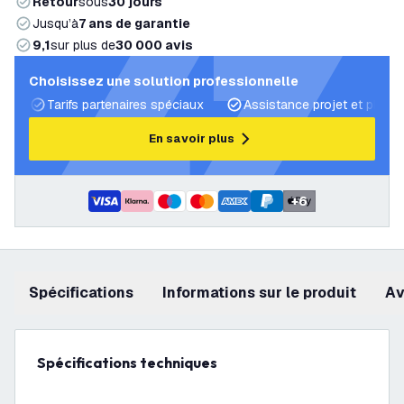
Retour
sous
30 jours
Jusqu’à
7 ans de garantie
9,1
sur plus de
30 000 avis
Choisissez une solution professionnelle
Tarifs partenaires spéciaux
Assistance projet et plans 
En savoir plus
+
6
Spécifications
Informations sur le produit
a
Spécifications techniques