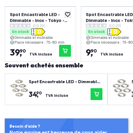
Spot Encastrable LED -
Spot Encastrable LED
ajouter à la liste de souhaits
Dimmable - Inox - Tokyo -
Dimmable - Inox - Tok
0.0 (0)
0.0 (0)
3W - 6500K - Ø92mm - 6
3W - 6500K - Ø92mm
0 étoiles de notation
0 étoiles de notation
En stock
En stock
pièces
Dimmable et inclinable
Dimmable et inclinable
Place nécessaire : 75-80 mm
Place nécessaire : 75-
39
,
9
,
90
90
TVA incluse
TVA incluse
Souvent achetés ensemble
Spot Encastrable LED - Dimmable
- Inox - Tokyo - 3W - 2700K - Ø92m
34
,
90
m - 6 pièces
TVA incluse
Besoin d'aide ?
Notre équipe est heureuse de vous aider