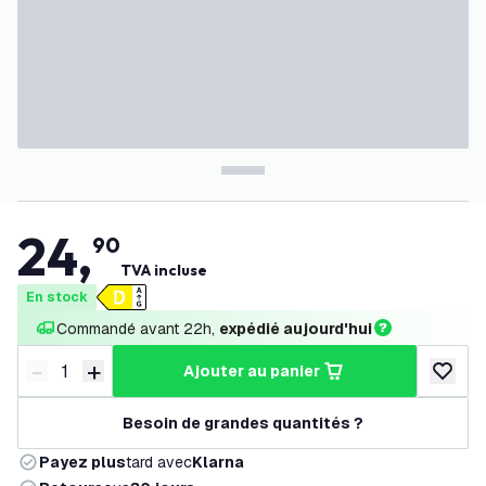
24
,
90
TVA incluse
En stock
Commandé avant 22h, 
expédié aujourd'hui
-
+
ajouter au panier
Diminuer la quantité
Augmenter la quantité
ajouter 
Besoin de grandes quantités ?
Payez plus
tard avec
Klarna