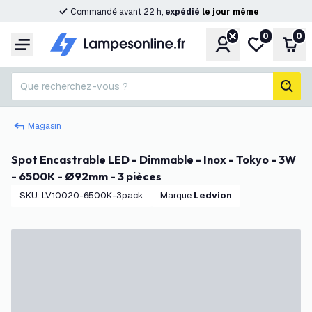
Commandé avant 22 h,
expédié
le
jour
même
0
0
Compte
Ma liste de s
Pani
Menu
Que recherchez-vous ?
rech
Magasin
Spot Encastrable LED - Dimmable - Inox - Tokyo - 3W
- 6500K - Ø92mm - 3 pièces
SKU
:
LV10020-6500K-3pack
Marque
:
Ledvion