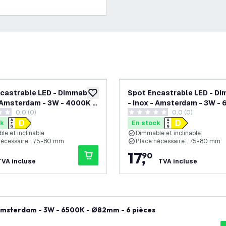
castrable LED - Dimmable
Spot Encastrable LED - D
souhaits
ajouter à la liste de souhaits
- Amsterdam - 3W - 4000K -
- Inox - Amsterdam - 3W - 
0.0 (0)
0.0 (0)
Ø82mm - 3 pièces
 de notation
0 étoiles de notation
ck
En stock
le et inclinable
Dimmable et inclinable
nécessaire : 75-80 mm
Place nécessaire : 75-80 mm
17
,
90
TVA incluse
TVA incluse
 Amsterdam - 3W - 6500K - Ø82mm - 6 pièces