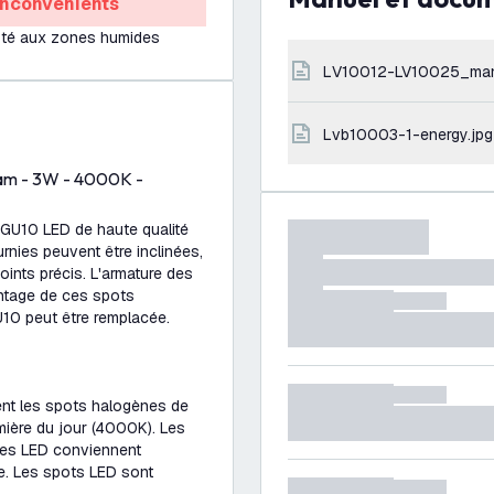
Inconvénients
té aux zones humides
LV10012-LV10025_ma
lvb10003-1-energy.jpg
dam - 3W - 4000K -
GU10 LED de haute qualité
rnies peuvent être inclinées,
oints précis. L'armature des
ntage de ces spots
U10 peut être remplacée.
ent les spots halogènes de
mière du jour (4000K). Les
les LED conviennent
e. Les spots LED sont