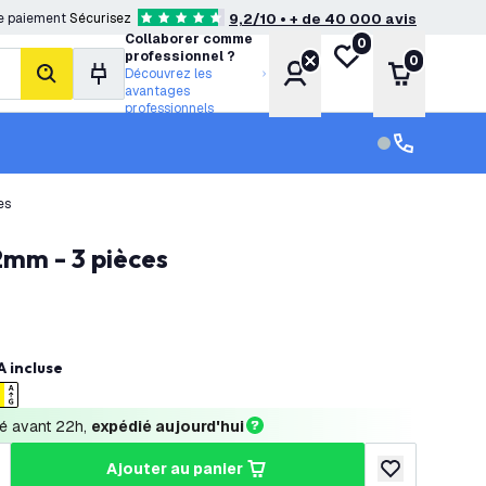
e paiement
Sécurisez
9,2/10 • + de 40 000 avis
4.6 étoiles de notation
Collaborer comme
0
Ma liste de souhait
professionnel ?
0
Compte
Panier
Découvrez les
rechercher
avantages
professionnels
Service clien
Service clien
es
2mm - 3 pièces
 incluse
 avant 22h, 
expédié aujourd'hui
ajouter au panier
a quantité
ugmenter la quantité
ajouter à la lis