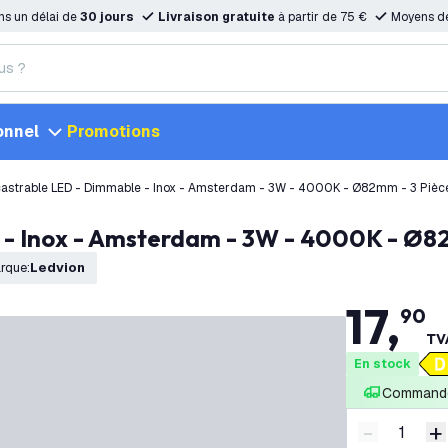
ns un délai de
30 jours
Livraison gratuite
à partir de 75 €
Moyens d
onnel
Promotions
astrable LED - Dimmable - Inox - Amsterdam - 3W - 4000K - Ø82mm - 3 Pièc
 - Inox - Amsterdam - 3W - 4000K - Ø8
rque
:
Ledvion
17
,
90
TVA
En stock
Commandé
-
+
Diminuer l
A