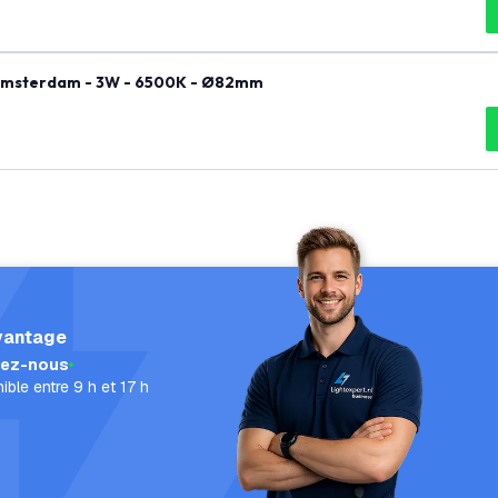
- Amsterdam - 3W - 6500K - Ø82mm
vantage
lez-nous
ible entre 9 h et 17 h