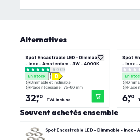
Alternatives
Spot Encastrable LED - Dimmable
Spot En
ajouter à la liste de 
- Inox - Amsterdam - 3W - 4000K -
- Inox 
ouvrir le tiroir des avis
5.0 (3)
Ø82mm - 6 pièces
Ø82mm
5 étoiles de notation
0 étoiles
En stock
En sto
Dimmable et inclinable
Dimmab
Place nécessaire : 75-80 mm
Place 
32
,
6
,
90
90
TVA incluse
Souvent achetés ensemble
Spot Encastrable LED - Dimmable - Inox -