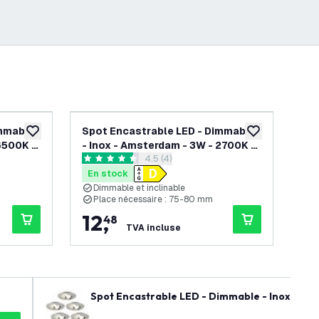
immable
Spot Encastrable LED - Dimmable
Sp
ajouter à la liste de souhaits
ajouter à la list
6500K -
- Inox - Amsterdam - 3W - 2700K -
- I
ouvrir le tiroir des avis
4.5 (4)
Ø82mm - 3 pièces
Ø8
4.5 étoiles de notation
0 ét
En stock
En
Dimmable et inclinable
D
Place nécessaire : 75-80 mm
P
12
,
6
48
TVA incluse
Spot Encastrable LED - Dimmable - Inox - To