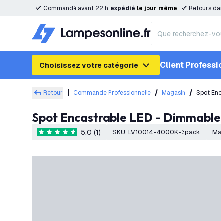
Commandé avant 22 h,
expédié
le
jour
même
Retours da
Client Professi
Choisissez votre catégorie
Retour
Commande Professionnelle
Magasin
Spot Enc
Spot Encastrable LED - Dimmable
5.0 (1)
SKU
:
LV10014-4000K-3pack
Ma
5 étoiles de notation