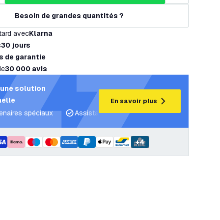
Besoin de grandes quantités ?
tard avec
Klarna
s
30 jours
s de garantie
de
30 000 avis
une solution
elle
En savoir plus
tenaires spéciaux
Assistance projet et plans d’éclairage
C
+
4