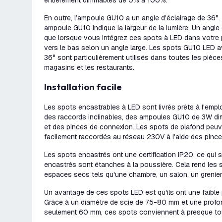
entièrement dimmables de 0% à 100%.
En outre, l’ampoule GU10 a un angle d'éclairage de 36°. 
ampoule GU10 indique la largeur de la lumière. Un angle 
que lorsque vous intégrez ces spots à LED dans votre p
vers le bas selon un angle large. Les spots GU10 LED a
36° sont particulièrement utilisés dans toutes les pièce
magasins et les restaurants.
Installation facile
Les spots encastrables à LED sont livrés prêts à l'empl
des raccords inclinables, des ampoules GU10 de 3W di
et des pinces de connexion. Les spots de plafond peuv
facilement raccordés au réseau 230V à l'aide des pince
Les spots encastrés ont une certification IP20, ce qui s
encastrés sont étanches à la poussière. Cela rend les
espaces secs tels qu'une chambre, un salon, un grenier
Un avantage de ces spots LED est qu'ils ont une faible p
Grâce à un diamètre de scie de 75-80 mm et une profond
seulement 60 mm, ces spots conviennent à presque tou