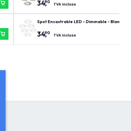
34
,
90
TVA incluse
Spot Encastrable LED - Dimmable - Blanc - Ri
34
,
90
TVA incluse