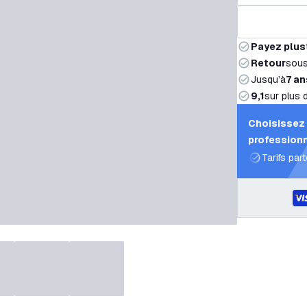
Payez plus
Retour
sou
Jusqu’à
7 an
9,1
sur plus 
Choisissez 
professionn
Tarifs par