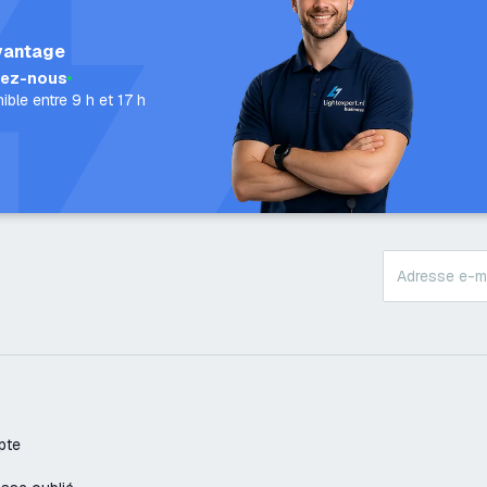
vantage
lez-nous
ible entre 9 h et 17 h
pte