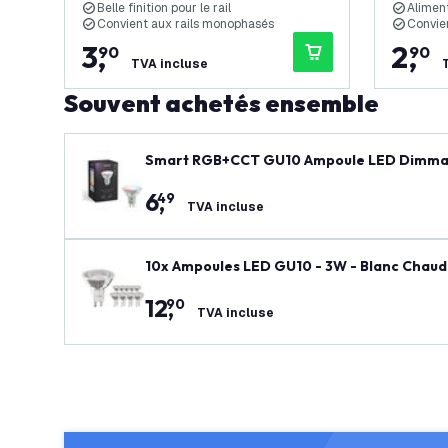
Belle finition pour le rail
Aliment
Convient aux rails monophasés
Convie
3
,
2
,
90
90
TVA incluse
Souvent achetés ensemble
Smart RGB+CCT GU10 Ampoule LED Dimmabl
6
,
49
TVA incluse
10x Ampoules LED GU10 - 3W - Blanc Chaud
12
,
90
TVA incluse