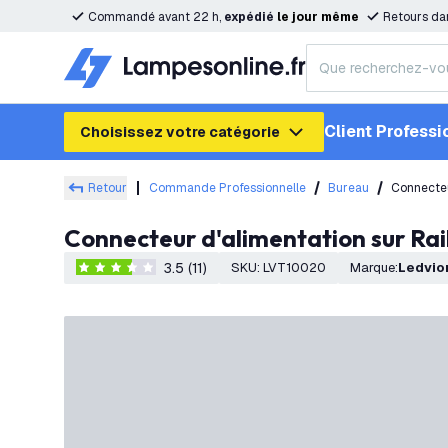
Commandé avant 22 h,
expédié
le
jour
même
Retours da
Client Professi
Choisissez votre catégorie
Retour
Commande Professionnelle
Bureau
Connecteu
Connecteur d'alimentation sur R
3.5 (11)
SKU
:
LVT10020
Marque
:
Ledvio
3.5 étoiles de notation