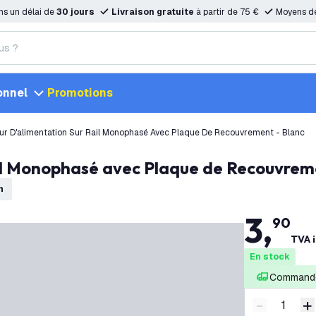
ns un délai de
30 jours
Livraison gratuite
à partir de 75 €
Moyens d
onnel
Promotions
r D'alimentation Sur Rail Monophasé Avec Plaque De Recouvrement - Blanc
ail Monophasé avec Plaque de Recouvrem
n
3
,
90
TVA i
En stock
Commandé
-
+
Diminuer l
A