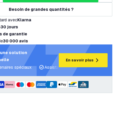
Besoin de grandes quantités ?
tard avec
Klarna
s
30 jours
s de garantie
de
30 000 avis
une solution
elle
En savoir plus
tenaires spéciaux
Assistance projet et plans d’éclairage
C
+
4