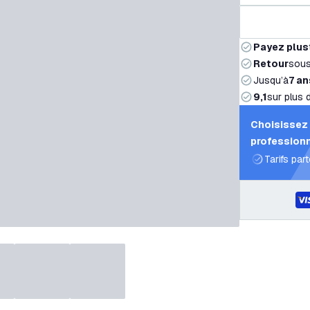
Payez plus
Retour
sou
Jusqu’à
7 an
9,1
sur plus 
Choisissez 
professionn
Tarifs par