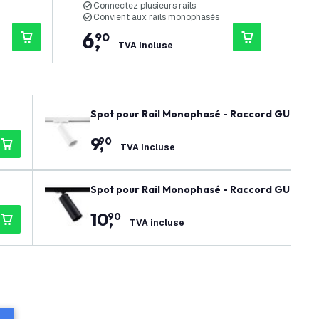
Connectez plusieurs rails
C
Convient aux rails monophasés
C
6
,
1
,
90
TVA incluse
Spot pour Rail Monophasé - Raccord GU10 - B
9
,
90
TVA incluse
Spot pour Rail Monophasé - Raccord GU10 - N
10
,
90
TVA incluse