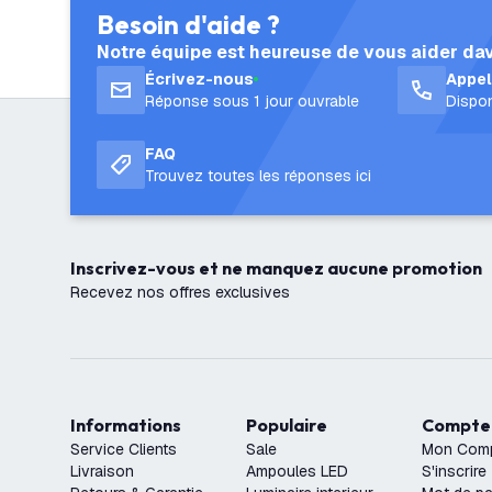
Besoin d'aide ?
Notre équipe est heureuse de vous aider da
Écrivez-nous
Appe
Réponse sous 1 jour ouvrable
Dispon
FAQ
Trouvez toutes les réponses ici
Inscrivez-vous et ne manquez aucune promotion
Recevez nos offres exclusives
Informations
Populaire
Compte
Service Clients
Sale
Mon Com
Livraison
Ampoules LED
S'inscrire