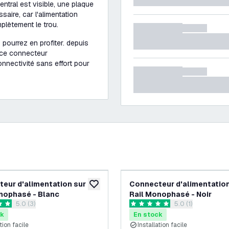
central est visible, une plaque
aire, car l'alimentation
plètement le trou.
s pourrez en profiter. depuis
 ce connecteur
onnectivité sans effort pour
eur d'alimentation sur
Connecteur d'alimentation
souhaits
ajouter à la liste de souhaits
nophasé - Blanc
Rail Monophasé - Noir
ouvrir le tiroir des avis
5.0 (3)
ouvrir le tiroir des
5.0 (1)
 de notation
5 étoiles de notation
ck
En stock
tion facile
Installation facile