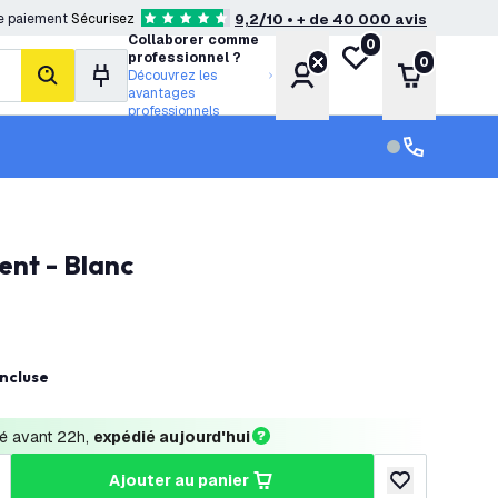
e paiement
Sécurisez
9,2/10 • + de 40 000 avis
4.6 étoiles de notation
Collaborer comme
0
Ma liste de souhait
professionnel ?
0
Compte
Panier
Découvrez les
rechercher
avantages
professionnels
Service clien
Service clien
ent - Blanc
ncluse
 avant 22h, 
expédié aujourd'hui
ajouter au panier
a quantité
ugmenter la quantité
ajouter à la lis