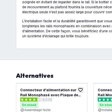
soignée en évitant de regarder dans le rail. Si le boîtier 
de recouvrement au plafond fournira la couverture nécess
électrique seule n'est pas assez large pour couvrir com
L'installation facile et la durabilité garantissent que vou
longtemps les rails monophasés en combinaison avec
d'alimentation. De cette façon, vous bénéficiez d'une c
un système d'éclairage qui brille toujours.
Alternatives
Connecteur d'alimentation sur
Connect
ajouter à la liste de 
Rail Monophasé avec Plaque de
Rail Mo
ouvrir le tiroir des avis
4.3 (11)
Recouvrement - Noir
4.3 étoiles de notation
5 étoiles
En stock
En sto
Assemblage facile
Installa