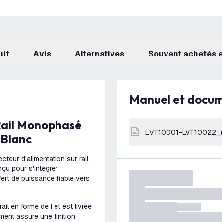
uit
avis
Alternatives
Souvent achetés
Manuel et docu
LVT10001-LVT10022_
 Blanc
teur d'alimentation sur rail
u pour s'intégrer
fert de puissance fiable vers
il en forme de I et est livrée
ment assure une finition