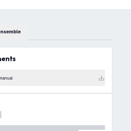
 ensemble
ments
manual