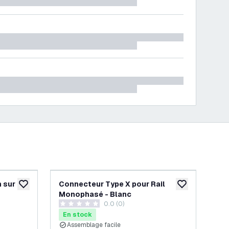
 sur
Connecteur Type X pour Rail
Con
ajouter à la liste de souhaits
ajouter à la list
Monophasé - Blanc
Mo
 avis
0.0 (0)
0 étoiles de notation
4.5 
En stock
En
Assemblage facile
A