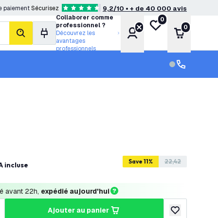
e paiement
Sécurisez
9,2/10 • + de 40 000 avis
4.6 étoiles de notation
Collaborer comme
0
Ma liste de souhait
professionnel ?
0
Compte
Panier
Découvrez les
rechercher
avantages
professionnels
Service clien
Service clien
Save 11%
22,42
 incluse
 avant 22h, 
expédié aujourd'hui
ajouter au panier
a quantité
ugmenter la quantité
ajouter à la lis