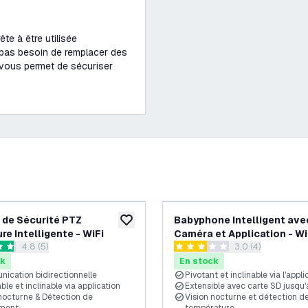
te à être utilisée
 pas besoin de remplacer des
e vous permet de sécuriser
-
20
%
de Sécurité PTZ
Babyphone Intelligent ave
souhaits
ajouter à la liste de souhaits
re Intelligente - WiFi
Caméra et Application - Wi
ouvrir le tiroir des avis
4.8 (5)
ouvrir le tiroir de
3.0 (4)
1080P - Caméra Bébé
es de notation
3 étoiles de notation
ck
En stock
ication bidirectionnelle
Pivotant et inclinable via l'appli
ble et inclinable via application
Extensible avec carte SD jusqu'
 nocturne & Détection de
Vision nocturne et détection d