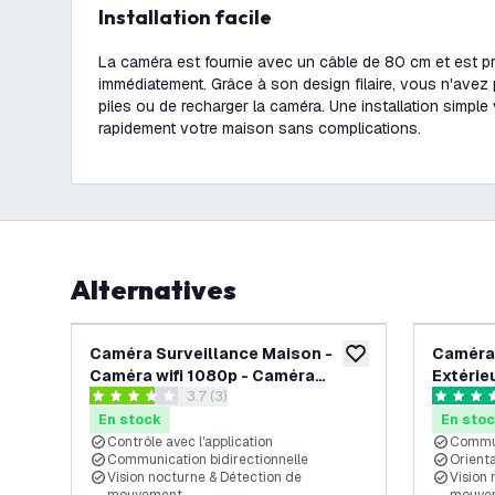
Installation facile
La caméra est fournie avec un câble de 80 cm et est prê
immédiatement. Grâce à son design filaire, vous n'avez
piles ou de recharger la caméra. Une installation simpl
rapidement votre maison sans complications.
Alternatives
-
25
%
Caméra Surveillance Maison -
Caméra 
ajouter à la liste de 
Caméra wifi 1080p - Caméra
Extérieu
ouvrir le tiroir des avis
3.7 (3)
Intérieur
3.7 étoiles de notation
4.8 étoil
En stock
En sto
Contrôle avec l'application
Commun
Communication bidirectionnelle
Orienta
Vision nocturne & Détection de
Vision