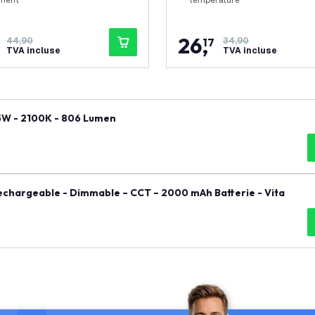
ment
température
26
,
44,90
17
34,90
TVA incluse
TVA incluse
e LED E27 Filament - Dimmable - 7.5W - 2100K - 806 Lumen
 Rechargeable - Dimmable – CCT – 2000 mAh Batterie - Vita