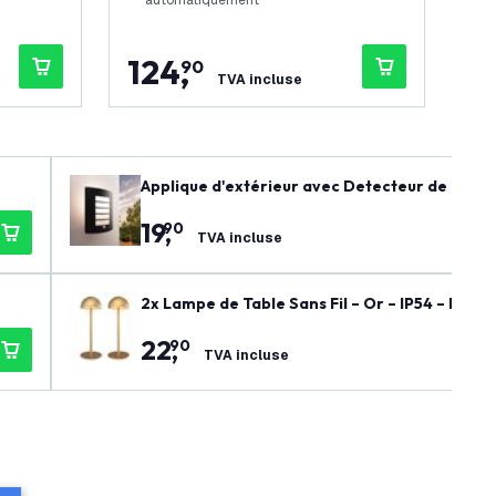
automatiquement
124
,
7
90
TVA incluse
Applique d'extérieur avec Detecteur de Mouvem
xtérieur
19
,
90
TVA incluse
2x Lampe de Table Sans Fil – Or – IP54 – Rec
22
,
90
TVA incluse