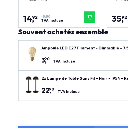
mouvement
mouve
14
,
35
,
92
19,90
92
TVA incluse
Souvent achetés ensemble
Ampoul
3
,
90
TVA incluse
2x Lampe de Table Sans Fil – Noir – IP54 –
22
,
90
TVA incluse