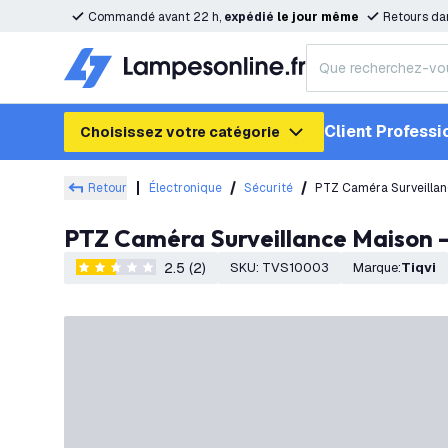
Commandé avant 22 h,
expédié
le
jour
même
Retours da
Client Professi
Choisissez votre catégorie
Retour
Électronique
Sécurité
PTZ Caméra Surveillan
PTZ Caméra Surveillance Maison 
2.5 (2)
SKU
:
TVS10003
Marque
:
Tiqvi
2.5 étoiles de notation