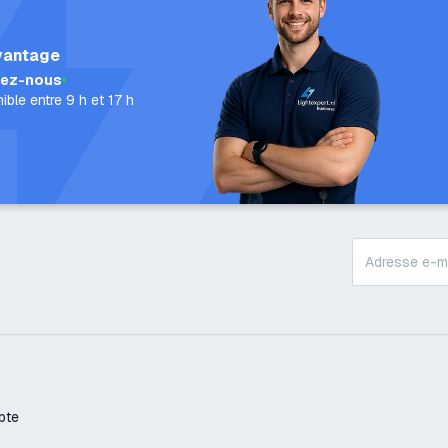
vantage
lez-nous
ible entre 9 h et 17 h
pte