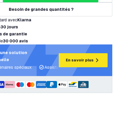
Besoin de grandes quantités ?
tard avec
Klarna
s
30 jours
s de garantie
de
30 000 avis
une solution
elle
En savoir plus
tenaires spéciaux
Assistance projet et plans d’éclairage
C
+
4