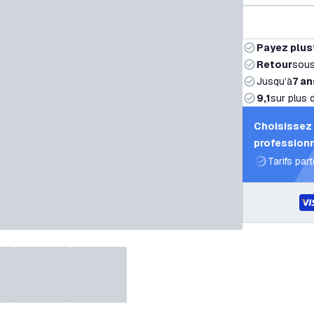
Payez plus
Retour
sou
Jusqu’à
7 an
9,1
sur plus 
Choisissez 
professionn
Tarifs par