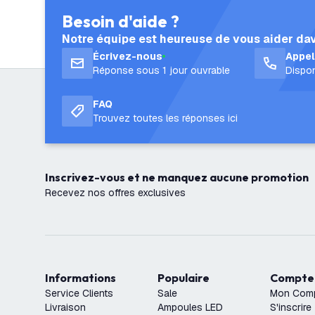
Besoin d'aide ?
Notre équipe est heureuse de vous aider da
Écrivez-nous
Appe
Réponse sous 1 jour ouvrable
Dispon
FAQ
Trouvez toutes les réponses ici
Inscrivez-vous et ne manquez aucune promotion
Recevez nos offres exclusives
Informations
Populaire
Compte
Service Clients
Sale
Mon Com
Livraison
Ampoules LED
S'inscrire