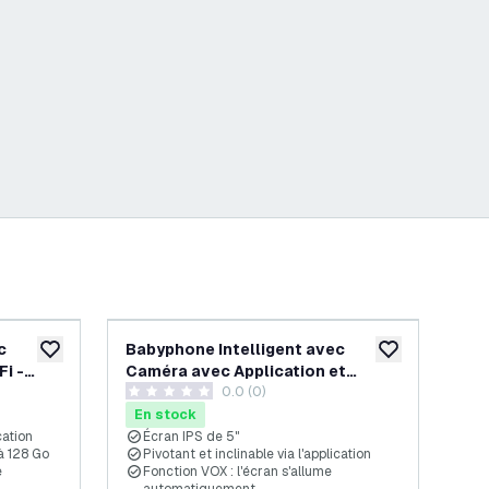
-
25
%
c
Babyphone Intelligent avec
Ca
ajouter à la liste de souhaits
ajouter à la list
Fi -
Caméra avec Application et
WiF
s avis
0.0 (0)
Moniteur - WiFi - 1080P
0 étoiles de notation
4 ét
En stock
En
cation
Écran IPS de 5"
F
à 128 Go
Pivotant et inclinable via l'application
I
e
Fonction VOX : l'écran s'allume