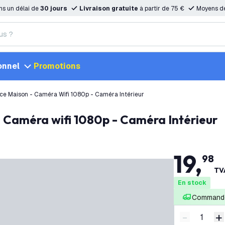
ns un délai de
30 jours
Livraison gratuite
à partir de 75 €
Moyens d
onnel
Promotions
ce Maison - Caméra Wifi 1080p - Caméra Intérieur
- Caméra wifi 1080p - Caméra Intérieur
19
,
98
TVA
En stock
Commandé
-
+
Diminuer l
A