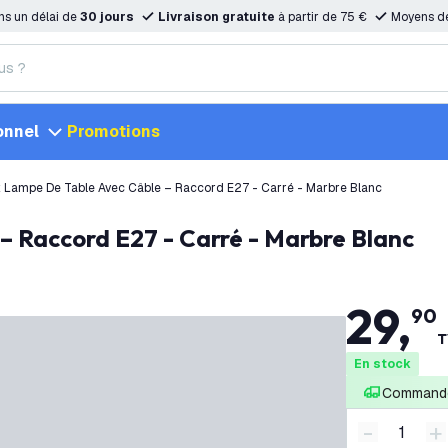
ns un délai de
30 jours
Livraison gratuite
à partir de 75 €
Moyens d
onnel
Promotions
 Lampe De Table Avec Câble – Raccord E27 - Carré - Marbre Blanc
 – Raccord E27 - Carré - Marbre Blanc
29
,
90
T
En stock
Commandé
-
+
Diminuer l
A