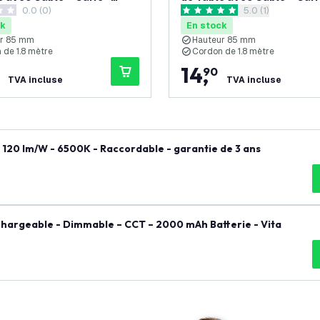
0.0 (0)
ouvrir le tiroir des
5.0 (1)
Noir
 de notation
5 étoiles de notation
ck
En stock
ur 85 mm
Hauteur 85 mm
 de 1.8 mètre
Cordon de 1.8 mètre
14
,
90
TVA incluse
TVA incluse
 120 lm/W - 6500K - Raccordable - garantie de 3 ans
echargeable - Dimmable – CCT – 2000 mAh Batterie - Vita