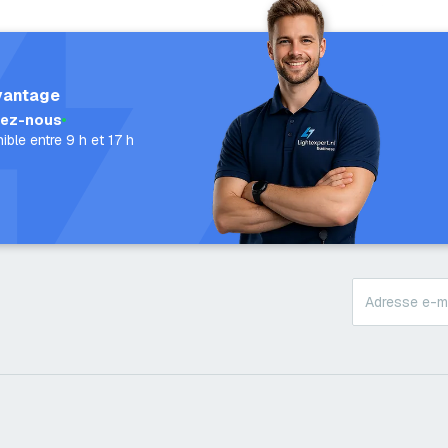
vantage
lez-nous
ible entre 9 h et 17 h