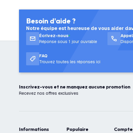
Besoin d'aide ?
Notre équipe est heureuse de vous aider da
Écrivez-nous
Appe
Réponse sous 1 jour ouvrable
Dispon
FAQ
Trouvez toutes les réponses ici
Inscrivez-vous et ne manquez aucune promotion
Recevez nos offres exclusives
Informations
Populaire
Compte