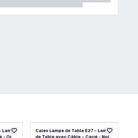
 – Lampe
Calex Lampe de Table E27 – Lampe
Ca
ajouter à la liste de souhaits
ajouter à la list
é - Or
de Table avec Câble – Carré - Noir
de 