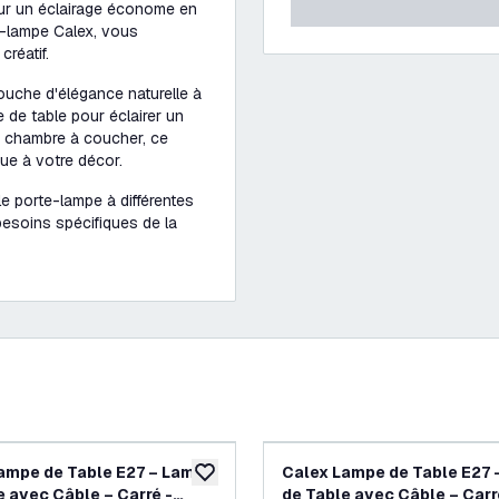
ur un éclairage économe en
e-lampe Calex, vous
réatif.
ouche d'élégance naturelle à
 de table pour éclairer un
a chambre à coucher, ce
ue à votre décor.
e porte-lampe à différentes
besoins spécifiques de la
ampe de Table E27 – Lampe
Calex Lampe de Table E27
souhaits
ajouter à la liste de souhaits
e avec Câble – Carré -
de Table avec Câble – Carr