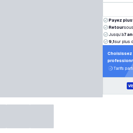
Payez plus
Retour
sou
Jusqu’à
7 an
9,1
sur plus 
Choisissez 
professionn
Tarifs par