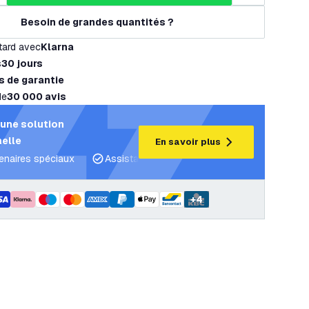
Besoin de grandes quantités ?
tard avec
Klarna
s
30 jours
s de garantie
de
30 000 avis
une solution
elle
En savoir plus
tenaires spéciaux
Assistance projet et plans d’éclairage
C
+
4