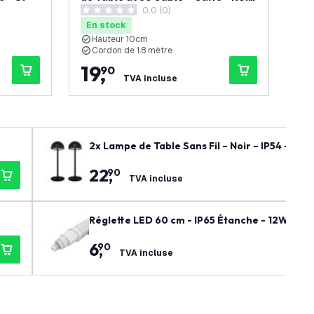
 avis
0.0 (0)
Blanc - Verre
0 étoiles de notation
5 ét
En stock
En
Hauteur 10cm
H
Cordon de 1.8 mètre
M
19
,
1
90
TVA incluse
2x Lampe de Table Sans Fil – Noir – IP54 – R
22
,
90
TVA incluse
Réglette LED 60 cm - IP65 Étanche - 12W - 12
6
,
90
TVA incluse