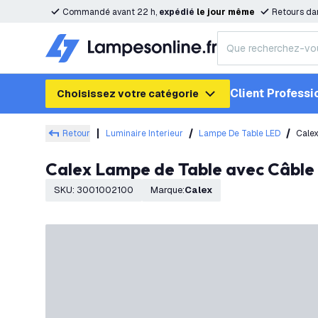
Commandé avant 22 h,
expédié
le
jour
même
Retours da
Client Professi
Choisissez votre catégorie
Retour
Luminaire Interieur
Lampe De Table LED
Calex
Calex Lampe de Table avec Câble
SKU
:
3001002100
Marque
:
Calex