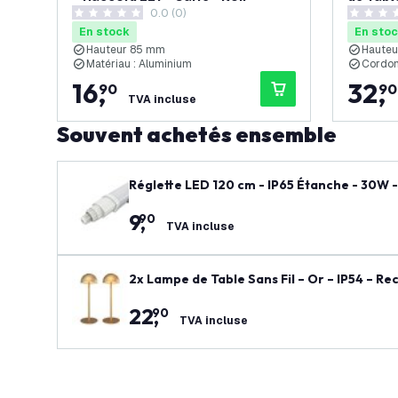
0.0 (0)
Marbre 
0 étoiles de notation
0 étoiles
En stock
En sto
Hauteur 85 mm
Haute
Matériau : Aluminium
Cordon
16
,
32
,
90
90
TVA incluse
Souvent achetés ensemble
Réglette LED 120 cm - IP65 Étanche - 30W -
9
,
90
TVA incluse
2x Lampe de Table Sans Fil – Or – IP54 – R
22
,
90
TVA incluse