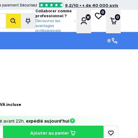
e paiement
Sécurisez
9,2/10 • + de 40 000 avis
4.6 étoiles de notation
Collaborer comme
0
Ma liste de souhait
professionnel ?
0
Compte
Panier
Découvrez les
rechercher
avantages
professionnels
Service clien
Service clien
VA incluse
 avant 22h, 
expédié aujourd'hui
ajouter au panier
a quantité
ugmenter la quantité
ajouter à la lis