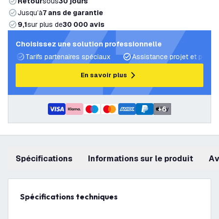
Retour
sous
30 jours
Jusqu’à
7 ans de garantie
9,1
sur plus de
30 000 avis
Choisissez une solution professionnelle
Tarifs partenaires spéciaux
Assistance projet et plans 
En savoir plus
+
6
Spécifications
Informations sur le produit
a
Spécifications techniques