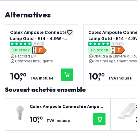
Alternatives
Calex Ampoule Connectée
Calex Ampoule Conn
ajouter à la liste de souhaits
Lamp Gold - E14 - 4.9W -
Lamp Gold - E14 - 4.9
ouvrir le tiroir des avis
5.0 (1)
ouvrir le tiroi
5.0 (2)
470 Lumen - 1800-3000K
470 Lumen - 1800K -
5 étoiles de notation
5 étoiles de notation
En stock
En stock
- Lampe Vintage
Raccord E14
Chaud à la lumière du jo
Contrôles intelligents
Horaires également poss
10
,
10
,
90
90
TVA incluse
TVA incluse
Souvent achetés ensemble
Calex Ampoule Connectée Ampoul
e LED Standard - B22 - 9W - 806 Lu
10
,
90
men - 2200K - 4000K - Lampe Vint
TVA incluse
age