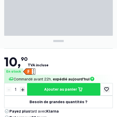
10
,
90
TVA incluse
En stock
Commandé avant 22h, 
expédié aujourd'hui
-
+
ajouter au panier
Diminuer la quantité
Augmenter la quantité
ajouter 
Besoin de grandes quantités ?
Payez plus
tard avec
Klarna