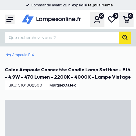
Commandé avant 22 h,
expédié
le
jour
même
0
0
Compte
Ma liste de s
Pani
Menu
Que recherchez-vous ?
rech
Ampoule E14
Calex Ampoule Connectée Candle Lamp Softline - E14
- 4.9W - 470 Lumen - 2200K - 4000K - Lampe Vintage
SKU
:
5101002500
Marque
:
Calex