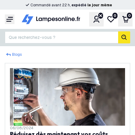
Commandé avant 22 h,
expédié
le
jour
même
0
0
Compte
Ma liste de s
Pani
Menu
Que recherchez-vous ?
rech
Blogs
06/08/2024
Réduisez dès maintenant vos coûts