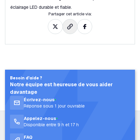
éclairage LED durable et fiable.
Partager cet article via
:
Besoin d'aide ?
Notre équipe est heureuse de vous aider
davantage
Écrivez-nous
Réponse sous 1 jour ouvrable
Appelez-nous
Disponible entre 9 h et 17 h
FAQ