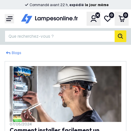
Commandé avant 22 h,
expédié
le
jour
même
0
0
Compte
Ma liste de s
Pani
Menu
Que recherchez-vous ?
rech
Blogs
07/05/2024
Comment installer facilement un