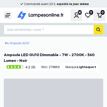
Commandé avant 22 h,
expédié
le
jour
même
0
0
Compte
Ma liste de s
Pani
Menu
Que recherchez-vous ?
rech
Ampoule GU10
Ampoule LED GU10 Dimmable - 7W - 2700K - 560
Lumen - Noir
4.2 (9)
SKU
:
276659
Marque
:
Lightexpert
4.2 étoiles de notation