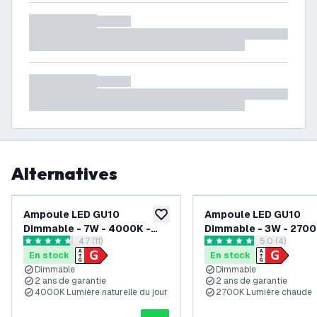
Alternatives
Ampoule LED GU10
Ampoule LED GU10
ajouter à la liste de souhaits
Dimmable - 7W - 4000K -
Dimmable - 3W - 2700
ouvrir le tiroir des avis
4.7 (11)
ouvrir le tiroi
5.0 (4)
560 Lumen - Noir
240 Lumen - Noir
4.7 étoiles de notation
5 étoiles de notation
En stock
En stock
Dimmable
Dimmable
2 ans de garantie
2 ans de garantie
4000K Lumière naturelle du jour
2700K Lumière chaude