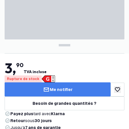
3
,
90
TVA incluse
Rupture de stock
Me notifier
ajouter 
Besoin de grandes quantités ?
Payez plus
tard avec
Klarna
Retour
sous
30 jours
Jusqu’à
7 ans de garantie