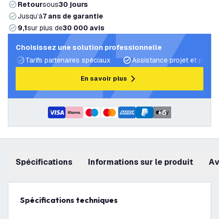
Retour
sous
30 jours
Jusqu’à
7 ans de garantie
9,1
sur plus de
30 000 avis
Choisissez une solution professionnelle
Tarifs partenaires spéciaux
Assistance projet et plans 
En savoir plus
+
6
Spécifications
Informations sur le produit
a
Spécifications techniques