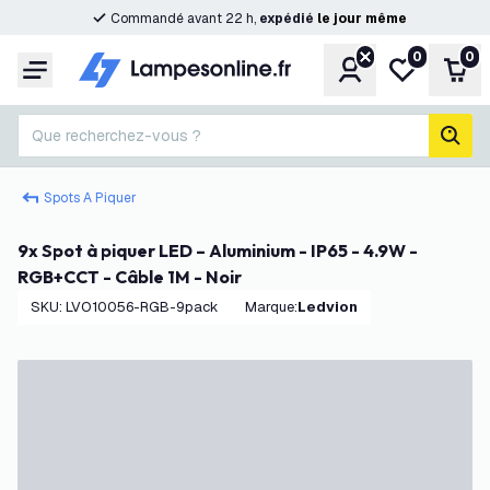
Commandé avant 22 h,
expédié
le
jour
même
0
0
Compte
Ma liste de s
Pani
Menu
Que recherchez-vous ?
rech
Spots A Piquer
9x Spot à piquer LED – Aluminium - IP65 - 4.9W -
RGB+CCT - Câble 1M - Noir
SKU
:
LVO10056-RGB-9pack
Marque
:
Ledvion