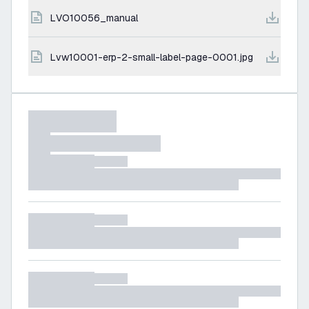
LVO10056_manual
lvw10001-erp-2-small-label-page-0001.jpg