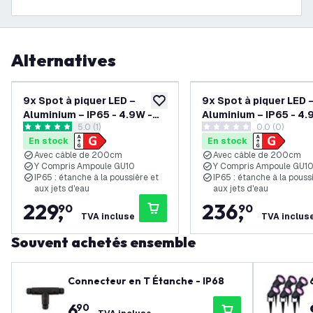
Alternatives
9x Spot à piquer LED –
9x Spot à piquer LED 
ajouter à la liste de souhaits
Aluminium – IP65 - 4.9W -
Aluminium – IP65 - 4.
ouvrir le tiroir des avis
5.0 (1)
0.0 (0)
RGB+CCT - Câble 2M - Noir
RGB+CCT - Câble 2M 
5 étoiles de notation
0 étoiles de notation
En stock
En stock
Anthracite
Avec câble de 200cm
Avec câble de 200cm
Y Compris Ampoule GU10
Y Compris Ampoule GU1
IP65 : étanche à la poussière et
IP65 : étanche à la pouss
aux jets d'eau
aux jets d'eau
229
,
236
,
90
90
TVA incluse
TVA inclus
Souvent achetés ensemble
Connecteur en T Étanche - IP68
6
,
90