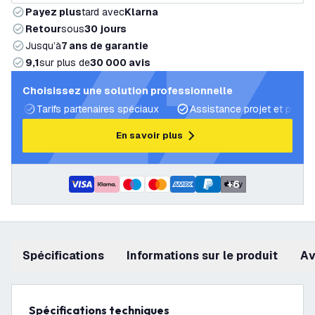
Payez plus
tard avec
Klarna
Retour
sous
30 jours
Jusqu’à
7 ans de garantie
9,1
sur plus de
30 000 avis
Choisissez une solution professionnelle
Tarifs partenaires spéciaux
Assistance projet et plans 
En savoir plus
+
6
Spécifications
Informations sur le produit
a
Spécifications techniques