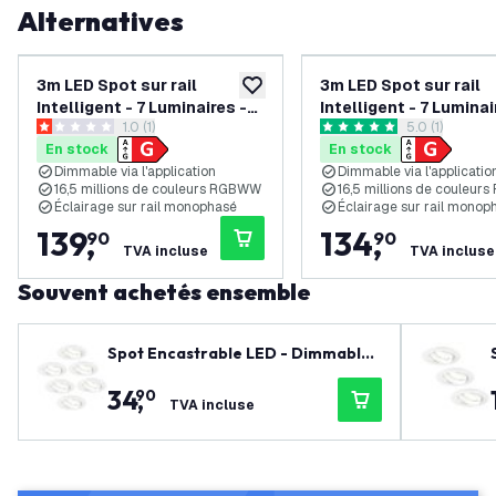
Alternatives
3m LED Spot sur rail
3m LED Spot sur rail
ajouter à la liste de souhaits
Intelligent - 7 Luminaires -
Intelligent - 7 Luminai
ouvrir le tiroir des avis
1.0 (1)
ouvrir le tiroi
5.0 (1)
4.9W - RGB+CCT -
4.9W - RGB+CCT -
1 étoiles de notation
5 étoiles de notation
En stock
En stock
Dimmable - Rail Monophasé
Dimmable - Rail Mon
Dimmable via l'application
Dimmable via l'applicatio
- Noir
- Blanc
16,5 millions de couleurs RGBWW
16,5 millions de couleu
Éclairage sur rail monophasé
Éclairage sur rail monop
139
,
134
,
90
90
TVA incluse
TVA incluse
Souvent achetés ensemble
Spot Encastrable LED - Dimmable
- Blanc - Rio - 3W - 4000K - Ø85m
34
,
90
m - 6 pièces
TVA incluse