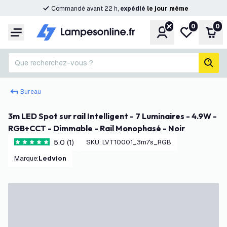
Commandé avant 22 h,
expédié
le
jour
même
0
0
Compte
Ma liste de s
Pani
Menu
Que recherchez-vous ?
rech
Bureau
3m LED Spot sur rail Intelligent - 7 Luminaires - 4.9W -
RGB+CCT - Dimmable - Rail Monophasé - Noir
5.0 (1)
SKU
:
LVT10001_3m7s_RGB
5 étoiles de notation
Marque
:
Ledvion