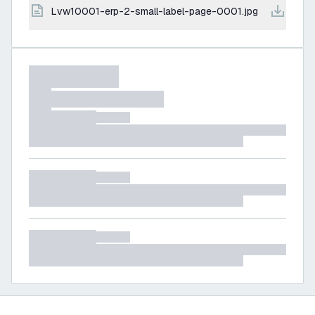
lvw10001-erp-2-small-label-page-0001.jpg