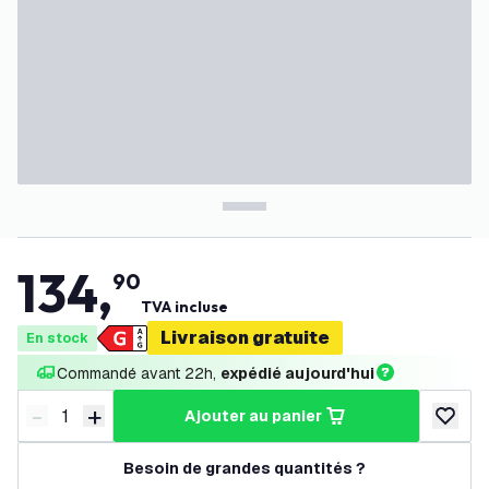
134
,
90
TVA incluse
Livraison gratuite
En stock
Commandé avant 22h, 
expédié aujourd'hui
-
+
ajouter au panier
Diminuer la quantité
Augmenter la quantité
ajouter 
Besoin de grandes quantités ?