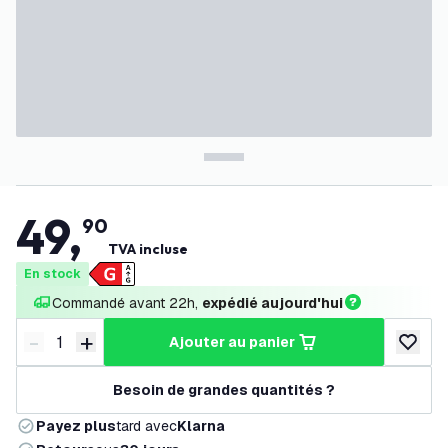
49
,
90
TVA incluse
En stock
Commandé avant 22h, 
expédié aujourd'hui
-
+
ajouter au panier
Diminuer la quantité
Augmenter la quantité
ajouter 
Besoin de grandes quantités ?
Payez plus
tard avec
Klarna