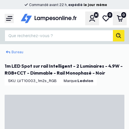
Commandé avant 22 h,
expédié
le
jour
même
0
0
Compte
Ma liste de s
Pani
Menu
Que recherchez-vous ?
rech
Bureau
1m LED Spot sur rail Intelligent - 2 Luminaires - 4.9W -
RGB+CCT - Dimmable - Rail Monophasé - Noir
SKU
:
LVT10003_1m2s_RGB
Marque
:
Ledvion