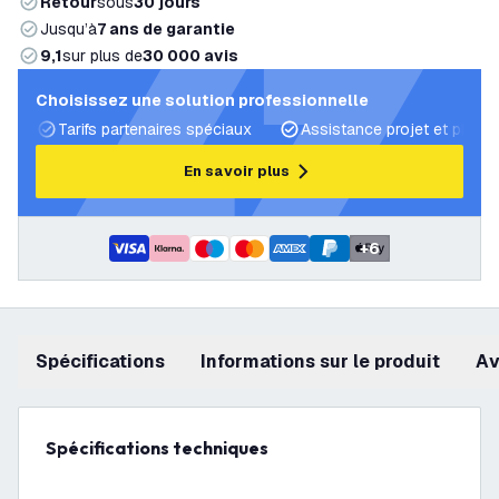
Retour
sous
30 jours
Jusqu’à
7 ans de garantie
9,1
sur plus de
30 000 avis
Choisissez une solution professionnelle
Tarifs partenaires spéciaux
Assistance projet et plans 
En savoir plus
+
6
Spécifications
Informations sur le produit
a
Spécifications techniques