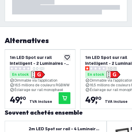
Alternatives
1m LED Spot sur rail
1m LED Spot sur rail
ajouter à la liste de souhaits
Intelligent - 2 Luminaires -
Intelligent - 2 Luminai
0.0 (0)
ouvrir le tiroi
1.0 (1)
4.9W - RGB+CCT -
4.9W - RGB+CCT -
0 étoiles de notation
1 étoiles de notation
En stock
En stock
Dimmable - Rail Monophasé
Dimmable - Rail Mon
Dimmable via l'application
Dimmable via l'applicatio
- Noir
- Blanc
16,5 millions de couleurs RGBWW
16,5 millions de couleu
Éclairage sur rail monophasé
Éclairage sur rail monop
49
,
49
,
90
90
TVA incluse
TVA incluse
Souvent achetés ensemble
2m LED Spot sur rail - 4 Luminaires